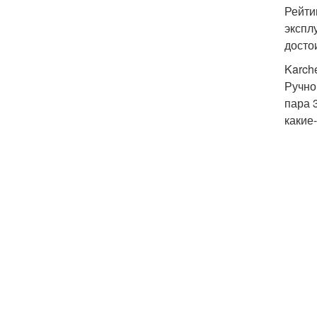
Рейти
экспл
досто
Karch
Ручно
пара 
какие