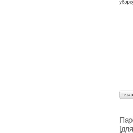
уборк
читат
Пар
[для