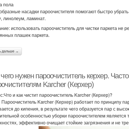
а пола
образные насадки пароочистителя помогают быстро убрать
у, линолеум, ламинат.
ние: использовать пароочиститель для чистки паркета не р
янных плашек паркета.
ь дальше →
 чего нужен пароочиститель керхер. Част
оочистителям Karcher (Керхер)
с:Что и как чистит пароочиститель Karcher (Керхер)?
: Пароочиститель Karcher (Керхер) работает по принципу па
вается до кипения, в результате чего образуется пар с высо
ительной особенностью уборки пароочистителем является т
хностях, эффективно очищает стойкие загрязнения и не тр