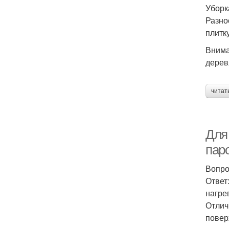
Уборк
Разно
плитк
Внима
дерев
читат
Для
пар
Вопро
Ответ
нагре
Отлич
повер