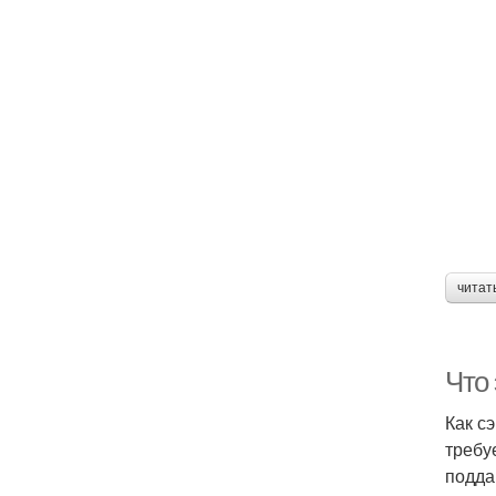
читат
Что
Как с
требу
подда