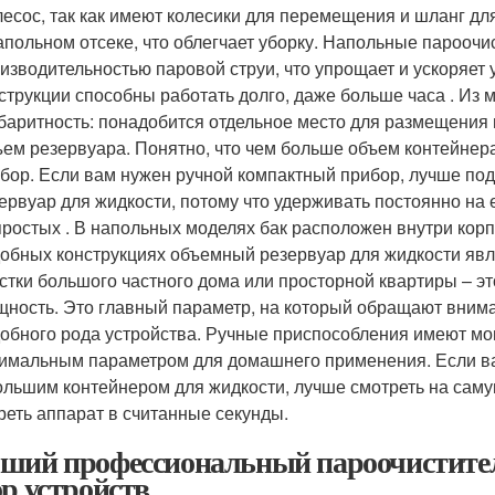
есос, так как имеют колесики для перемещения и шланг для
апольном отсеке, что облегчает уборку. Напольные парооч
изводительностью паровой струи, что упрощает и ускоряет
струкции способны работать долго, даже больше часа . Из 
баритность: понадобится отдельное место для размещения 
ем резервуара. Понятно, что чем больше объем контейнер
бор. Если вам нужен ручной компактный прибор, лучше под
ервуар для жидкости, потому что удерживать постоянно на е
простых . В напольных моделях бак расположен внутри корпус
обных конструкциях объемный резервуар для жидкости явл
стки большого частного дома или просторной квартиры – эт
ность. Это главный параметр, на который обращают вним
обного рода устройства. Ручные приспособления имеют мощ
имальным параметром для домашнего применения. Если в
ольшим контейнером для жидкости, лучше смотреть на сам
реть аппарат в считанные секунды.
ший профессиональный пароочистител
ор устройств