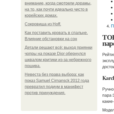
внимание, когда смотрели дорамы,
на то, как почти идеально чисто в
корейских домах.
Сокровища из Hoff.
П
Как поставить кровать в спальне.
ТОП
Влияние обстановки на сон
пар
Детали решают всё: выход приянки
чопры на показе Dior обернулся
Рейти
шквалом критики из-за небрежного
экспл
пошива.
досто
Невеста без права выбора: как
Karch
показ Samuel Cirnansck 2012 года
превратил подиум в манифест
Ручно
против принуждения.
пара 
какие
Модел