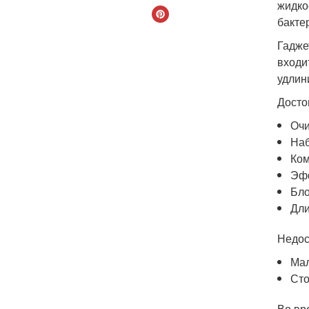
жидко
бакте
Гадже
входи
удлин
Досто
Очи
Наб
Ком
Эфф
Бло
Дли
Недос
Мал
Сто
Во вр