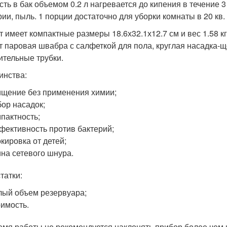
сть в бак объемом 0.2 л нагревается до кипения в течение 
рии, пыль. 1 порции достаточно для уборки комнаты в 20 кв
т имеет компактные размеры 18.6х32.1х12.7 см и вес 1.58 кг
т паровая швабра с салфеткой для пола, круглая насадка-щ
ительные трубки.
инства:
щение без применения химии;
ор насадок;
пактность;
ективность против бактерий;
кировка от детей;
на сетевого шнура.
татки:
ый объем резервуара;
имость.
емя работы не рекомендуется наклонять прибор более чем н