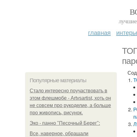
В
лучшие 
главная
интерь
ТОП
пар
Сод
Т
Популярные материалы
Стало интересно поучаствовать в
этом флешмобе - Artvsartist, хоть он
не совсем про рукоделие, а больше
Р
про живопись, рисунок.
п
Эко - панно "Песочный Берег":
Л
Все, наверное, обращали