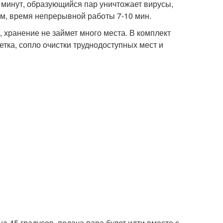
3 минут, образующийся пар уничтожает вирусы,
. м, время непрерывной работы 7-10 мин.
, хранение не займет много места. В комплект
етка, сопло очистки труднодоступных мест и
а 45 градусов, подача пара будет идти вместе с