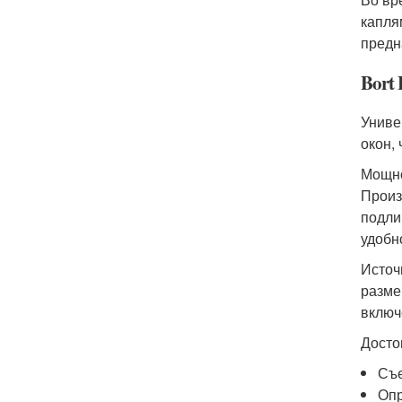
капля
предн
Bort
Униве
окон,
Мощно
Произ
подли
удобн
Источ
разме
включ
Досто
Съе
Опр