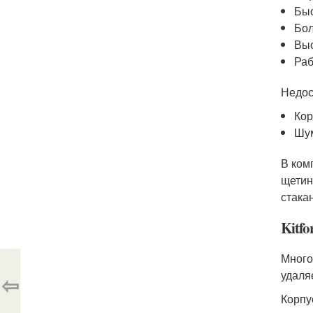
Быс
Бол
Выс
Раб
Недос
Кор
Шум
В ком
щетин
стака
Kitfo
Много
удаля
⇦
Корпу