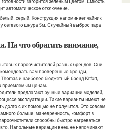
и готовности загорится зеленым цветом. Емкость
дит автоматическое отключение.
 белый, серый. Конструкция напоминает чайник
ину сетевого шнура 5м. Случайный выброс пара
а. На что обратить внимание,
бытовых пароочистителей разных брендов. Они
екомендовать вам проверенные бренды,
, Thomas и наиболее бюджетный бренд Kitfort,
по приемлемым ценам.
одители предлагают ручные вариации моделей,
оцессе эксплуатации. Такие варианты имеют не
ть долго с их помощью не получится. Это совсем
намного больше: маневренность, комфорт в
 пароочистители способны быстро нагреваться
не авто. Напольные вариации внешне напоминают