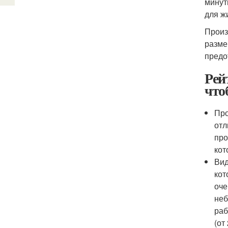
минут
для ж
Произ
разме
предо
Рей
что
Про
отл
про
кот
Вид
кот
оче
неб
раб
(от