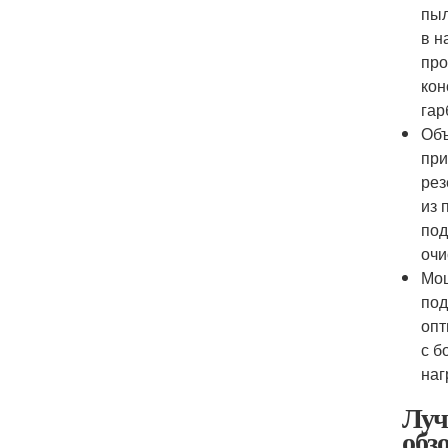
пыл
в н
про
кон
гар
Объ
при
рез
из 
под
очи
Мощ
под
опт
с б
наг
Луч
обз