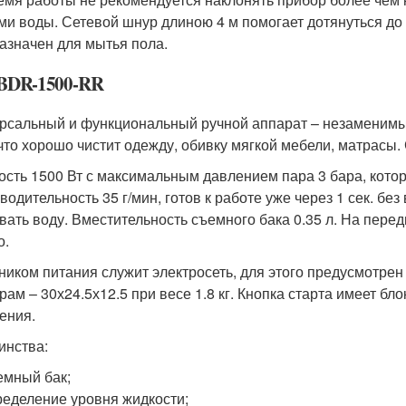
ми воды. Сетевой шнур длиною 4 м помогает дотянуться до
азначен для мытья пола.
 BDR-1500-RR
рсальный и функциональный ручной аппарат – незаменимы
 что хорошо чистит одежду, обивку мягкой мебели, матрасы.
сть 1500 Вт с максимальным давлением пара 3 бара, котор
водительность 35 г/мин, готов к работе уже через 1 сек. б
вать воду. Вместительность съемного бака 0.35 л. На перед
о.
ником питания служит электросеть, для этого предусмотрен
рам – 30х24.5х12.5 при весе 1.8 кг. Кнопка старта имеет 
ения.
инства:
мный бак;
еделение уровня жидкости;