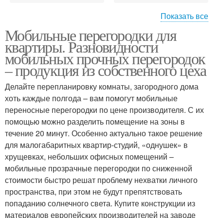
Показать все
Мобильные перегородки для
Стеклянная
Перегородка в
квартиры. Разновидности
перегородка
хрущевке
мобильных прочных перегородок
– продукция из собственного цеха
Креативные
Перегородки в
Делайте перепланировку комнаты, загородного дома
перегородки
интерьере
хоть каждые полгода – вам помогут мобильные
переносные перегородки по цене производителя. С их
помощью можно разделить помещение на зоны в
течение 20 минут. Особенно актуально такое решение
Дизайнерские решения
для малогабаритных квартир-студий, «однушек» в
хрущевках, небольших офисных помещений –
мобильные прозрачные перегородки по сниженной
стоимости быстро решат проблему нехватки личного
пространства, при этом не будут препятствовать
попаданию солнечного света. Купите конструкции из
материалов европейских производителей на заводе