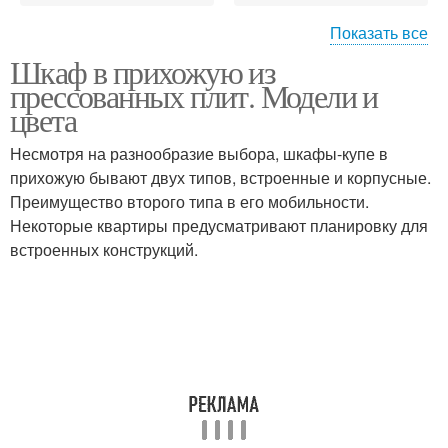
Показать все
Шкаф в прихожую из
Угловые прихожие
Угловой шкаф
прессованных плит. Модели и
цвета
Несмотря на разнообразие выбора, шкафы-купе в
прихожую бывают двух типов, встроенные и корпусные.
Угловые шкафы
Шкафы в прихожую
Преимущество второго типа в его мобильности.
Некоторые квартиры предусматривают планировку для
встроенных конструкций.
Угловой шкаф-куп
Красивые прихожие
Прихожие для
Мебель для прихожей
маленьких