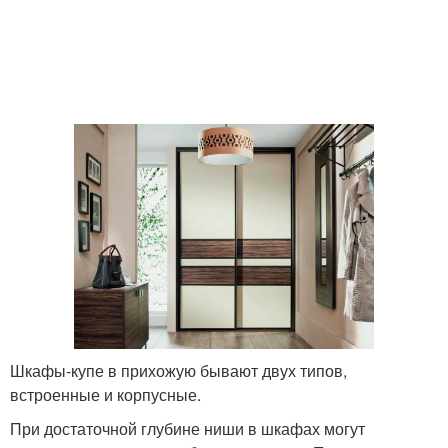
Прихожие в
Мебели для прихожих
современном стиле
Корпусная прихожая
Узкая прихожая
Прихожая в
Длинная прихожая
современном стиле
Шкафы-купе в прихожую бывают двух типов,
Прихожая со шкафом-
Прихожая с диваном
встроенные и корпусные.
купе
При достаточной глубине ниши в шкафах могут