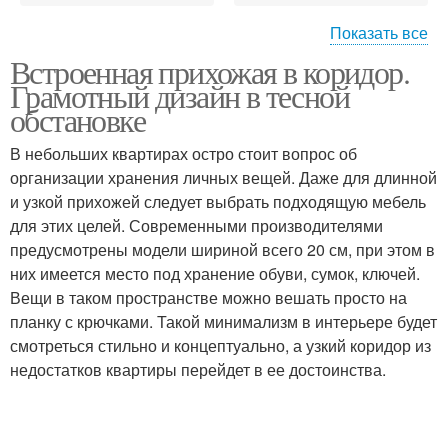
Показать все
Встроенная прихожая в коридор.
Прихожие в маленький
Компактные прихожие
Грамотный дизайн в тесной
коридор
обстановке
В небольших квартирах остро стоит вопрос об
Вместительная
Прихожая для
организации хранения личных вещей. Даже для длинной
прихожая
маленького коридора
и узкой прихожей следует выбрать подходящую мебель
для этих целей. Современными производителями
предусмотрены модели шириной всего 20 см, при этом в
них имеется место под хранение обуви, сумок, ключей.
Модульные прихожие
Мебель для прихожей
Вещи в таком пространстве можно вешать просто на
планку с крючками. Такой минимализм в интерьере будет
смотреться стильно и концептуально, а узкий коридор из
недостатков квартиры перейдет в ее достоинства.
Купе с обувницей
Купе в прихожую