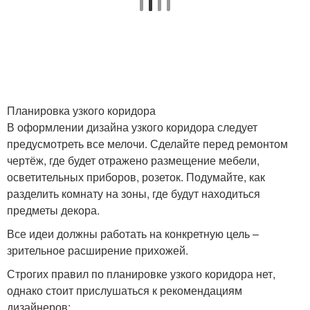
Купе для узкой
Модульные прихожие
прихожей
Планировка узкого коридора
Прихожие в коридор
Мебель в прихожую
В оформлении дизайна узкого коридора следует
предусмотреть все мелочи. Сделайте перед ремонтом
чертёж, где будет отражено размещение мебели,
осветительных приборов, розеток. Подумайте, как
Большие прихожие
Стандартная прихожая
разделить комнату на зоны, где будут находиться
предметы декора.
Все идеи должны работать на конкретную цель –
зрительное расширение прихожей.
Строгих правил по планировке узкого коридора нет,
однако стоит прислушаться к рекомендациям
дизайнеров: