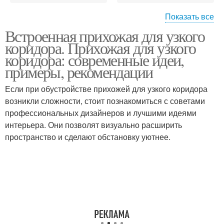
Показать все
Мебель для
Встроенная прихожая для узкого
Прихожая для
малогабаритных
коридора. Прихожая для узкого
маленького коридора
прихожих
коридора: современные идеи,
примеры, рекомендации
Если при обустройстве прихожей для узкого коридора
Коридор в хрущевке
Прихожая в хрущевке
возникли сложности, стоит познакомиться с советами
профессиональных дизайнеров и лучшими идеями
интерьера. Они позволят визуально расширить
пространство и сделают обстановку уютнее.
Мебели в узкую
Узкая прихожая
прихожую
Прихожие в маленький
Компактные прихожие
коридор