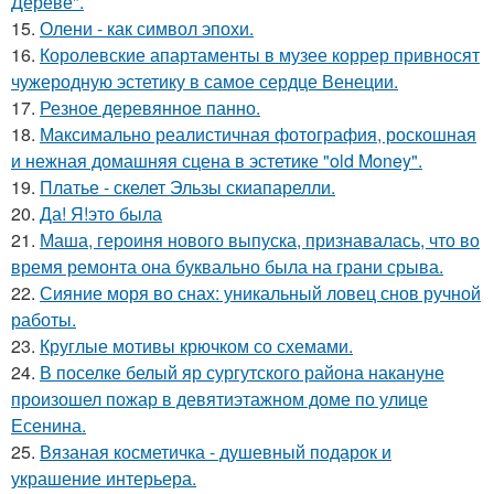
Дереве".
15.
Олени - как символ эпохи.
16.
Королевские апартаменты в музее коррер привносят
чужеродную эстетику в самое сердце Венеции.
17.
Резное деревянное панно.
18.
Максимально реалистичная фотография, роскошная
и нежная домашняя сцена в эстетике "old Money".
19.
Платье - скелет Эльзы скиапарелли.
20.
Да! Я!это была
21.
Маша, героиня нового выпуска, признавалась, что во
время ремонта она буквально была на грани срыва.
22.
Сияние моря во снах: уникальный ловец снов ручной
работы.
23.
Круглые мотивы крючком со схемами.
24.
В поселке белый яр сургутского района накануне
произошел пожар в девятиэтажном доме по улице
Есенина.
25.
Вязаная косметичка - душевный подарок и
украшение интерьера.