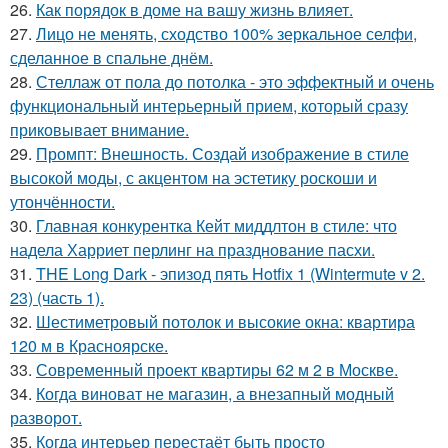
26.
Как порядок в доме на вашу жизнь влияет.
27.
Лицо не менять, сходство 100% зеркальное селфи,
сделанное в спальне днём.
28.
Стеллаж от пола до потолка - это эффектный и очень
функциональный интерьерный прием, который сразу
приковывает внимание.
29.
Промпт: Внешность. Создай изображение в стиле
высокой моды, с акцентом на эстетику роскоши и
утончённости.
30.
Главная конкурентка Кейт миддлтон в стиле: что
надела Харриет перлинг на празднование пасхи.
31.
THE Long Dark - эпизод пять Hotfix 1 (Wintermute v 2.
23) (часть 1).
32.
Шестиметровый потолок и высокие окна: квартира
120 м в Красноярске.
33.
Современный проект квартиры 62 м 2 в Москве.
34.
Когда виноват не магазин, а внезапный модный
разворот.
35.
Когда интерьер перестаёт быть просто