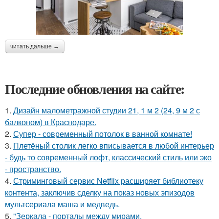
читать дальше →
Последние обновления на сайте:
1.
Дизайн малометражной студии 21, 1 м 2 (24, 9 м 2 с
балконом) в Краснодаре.
2.
Супер - современный потолок в ванной комнате!
3.
Плетёный столик легко вписывается в любой интерьер
- будь то современный лофт, классический стиль или эко
- пространство.
4.
Стриминговый сервис Netflix расширяет библиотеку
контента, заключив сделку на показ новых эпизодов
мультсериала маша и медведь.
5.
"Зеркала - порталы между мирами.