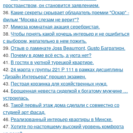
пространством, он становится заявлением.
36.
Какие секреты скрывает обладатель премии "Оскар" -
фильм "Москва слезам не верит"?
37.
Мимоза комнатная акация серебристая.
38.
Чтобы понять какой хочешь интерьер и не ошибиться
с выбором, желательно в нем пожить.
39.
Отзыв о ламинате Joss Beaumont, Gusto Багратион.
40.
Почему в доме всё есть, а уюта нет?
41.
В гостях в уютной турецкой квартире.
42.
24 марта у группы 221 Р 111 в рамках дисциплины
"Дизайн Интерьера" прошел экзамен.
43.
Пестрая корзинка для хозяйственных нужд.
44.
Брошенная невеста сиделкой к богатому мужчине …
устроилась.
45.
Такой первый этаж дома сделали с совместно со
студией арт фасад.
46.
Реализованный интерьер квартиры в Минске.
47.
Хотите по-настоящему высокий уровень комфорта