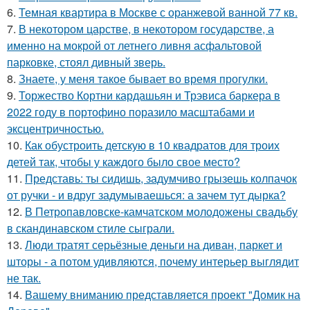
6.
Темная квартира в Москве с оранжевой ванной 77 кв.
7.
В некотором царстве, в некотором государстве, а
именно на мокрой от летнего ливня асфальтовой
парковке, стоял дивный зверь.
8.
Знаете, у меня такое бывает во время прогулки.
9.
Торжество Кортни кардашьян и Трэвиса баркера в
2022 году в портофино поразило масштабами и
эксцентричностью.
10.
Как обустроить детскую в 10 квадратов для троих
детей так, чтобы у каждого было свое место?
11.
Представь: ты сидишь, задумчиво грызешь колпачок
от ручки - и вдруг задумываешься: а зачем тут дырка?
12.
В Петропавловске-камчатском молодожены свадьбу
в скандинавском стиле сыграли.
13.
Люди тратят серьёзные деньги на диван, паркет и
шторы - а потом удивляются, почему интерьер выглядит
не так.
14.
Вашему вниманию представляется проект "Домик на