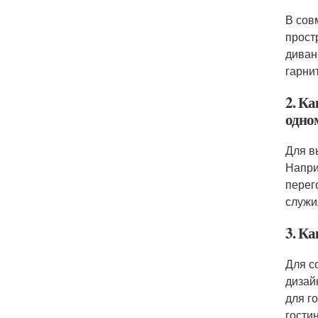
В сов
прост
диван
гарни
2. К
одно
Для в
Напри
перег
служи
3. К
Для с
дизай
для г
гости