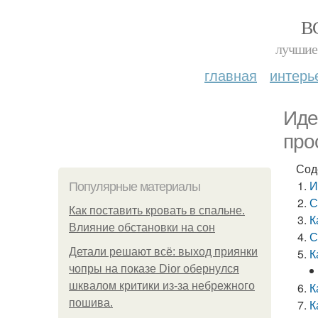
В
лучшие 
главная
интерь
Иде
про
Сод
И
Популярные материалы
С
Как поставить кровать в спальне.
К
Влияние обстановки на сон
С
Детали решают всё: выход приянки
К
чопры на показе Dior обернулся
шквалом критики из-за небрежного
К
пошива.
К