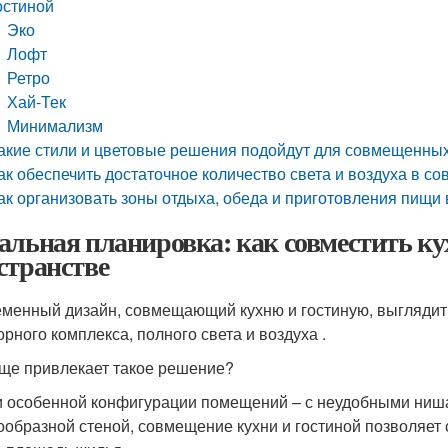
остиной
Эко
Лофт
Ретро
Хай-Тек
Минимализм
акие стили и цветовые решения подойдут для совмещенных
ак обеспечить достаточное количество света и воздуха в с
ак организовать зоны отдыха, обеда и приготовления пищ
альная планировка: как совместить ку
странстве
менный дизайн, совмещающий кухню и гостиную, выглядит 
орного комплекса, полного света и воздуха .
ще привлекает такое решение?
 особенной конфигурации помещений – с неудобными нишам
ообразной стеной, совмещение кухни и гостиной позволяе