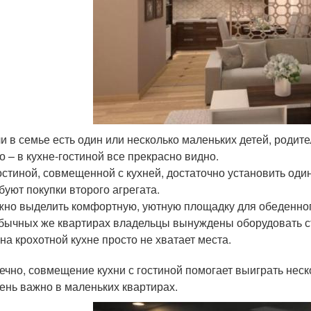
и в семье есть один или несколько маленьких детей, родит
о – в кухне-гостиной все прекрасно видно.
остиной, совмещенной с кухней, достаточно установить оди
буют покупки второго агрегата.
но выделить комфортную, уютную площадку для обеденного 
бычных же квартирах владельцы вынуждены оборудовать сто
 на крохотной кухне просто не хватает места.
нечно, совмещение кухни с гостиной помогает выиграть нес
чень важно в маленьких квартирах.