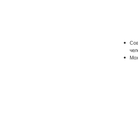
Сов
чел
Мож