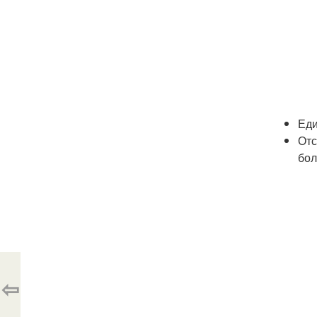
Еди
Отс
бол
⇦