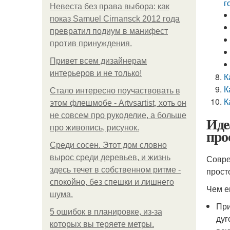
г
Невеста без права выбора: как
показ Samuel Cirnansck 2012 года
превратил подиум в манифест
против принуждения.
Привет всем дизайнерам
интерьеров и не только!
К
К
Стало интересно поучаствовать в
К
этом флешмобе - Artvsartist, хоть он
не совсем про рукоделие, а больше
Иде
про живопись, рисунок.
про
Среди сосен. Этот дом словно
вырос среди деревьев, и жизнь
Совре
здесь течет в собственном ритме -
прост
спокойно, без спешки и лишнего
Чем е
шума.
При
5 ошибок в планировке, из-за
дуг
которых вы теряете метры.