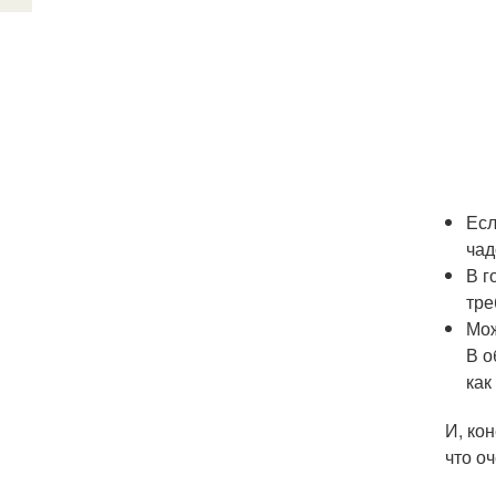
Есл
чад
В г
тре
Мож
В о
как
И, ко
что о