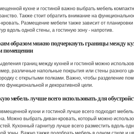
мещенной кухне и гостиной важно выбрать мебель компакт
ранство. Также стоит обратить внимание на функционально
-кровать. Размещение мебели также зависит от планировки
тур вдоль одной стены, а гостиную зону - напротив.
аким образом можно подчеркнуть границы между кух
м помещении
ыделения границ между кухней и гостиной можно использов
мер, различные напольные покрытия или стены разного цве
ородку с открытыми полками. Важно, чтобы разделение пом
ло функциональной и декоративной цели.
акую мебель лучше всего использовать для обустрой
овмещенной кухни и гостиной лучше всего подходит мебель
на. Можно выбрать диван-кровать, который можно использов
остей. Кухонный гарнитур лучше всего разместить вдоль од
ной зоны. Важно также подобрать мебель в одном стиле и ц