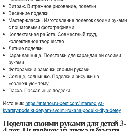
Витраж. Витражное рисование, поделки
Весенние поделки
Мастер-классы. Изготовление поделок своими руками
с пошаговыми фотографиями
Коллективная работа. Совместный труд,
коллективное творчество
Летние поделки
Карандашница. Подставки для карандашей своими
руками
Фоторамки и рамочки своими руками
Солнце, солнышко. Поделки и рисунки на
«солнечную» тему
Пасха. Пасхальные поделки.
Источник:
https://interior.ru-best.com/interer-dlya-
kvartiry/podelki-detyam-svoimi-rukami-podelki-dlya-detey
Поделки своими руками для детей 3-
4 лет. Цыплёнок из диска и бумаги