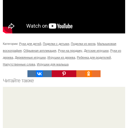
Категории:
Руки для детей
,
Поделки с детьми
,
Поделки из мела
,
Малышковая
воскография
,
Обрывная аппликация
,
Руки на продажу
,
Детские игрушки
,
Руки из
дерева
,
Деревянные игрушки
,
Игрушки из дерева
,
Ребенка для родителей
,
Напутственные слова
,
Игрушки для малыша
Читайте также