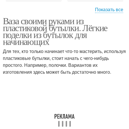
Показать все
Ваза своими руками из
Поделка из природного
Сладкая поделка
пластиковой бутылки. Лёгкие
материала
поделки из бутылок для
начинающих
Для тех, кто только начинает что-то мастерить, используя
Поделки с детьми
Поделки из мела
пластиковые бутылки, стоит начать с чего-нибудь
простого. Например, полочки. Вариантов их
изготовления здесь может быть достаточно много.
Поделки из соленого
Ручные поделки
теста
Простые поделки
Поделки из бумаги