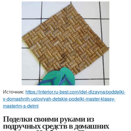
Источник:
https://interior.ru-best.com/idei-dizayna/poddelki-
v-domashnih-usloviyah-detskie-podelki-master-klassy-
masterim-s-detmi
Поделки своими руками из
подручных средств в домашних