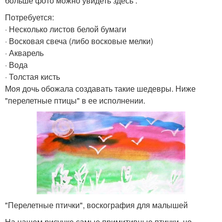
больше фото можно увидеть здесь .
Потребуется:
· Несколько листов белой бумаги
· Восковая свеча (либо восковые мелки)
· Акварель
· Вода
· Толстая кисть
Моя дочь обожала создавать такие шедевры. Ниже
"перелетные птицы" в ее исполнении.
"Перелетные птички", воскография для малышей
На нашем рисунке самые примитивные птички, но