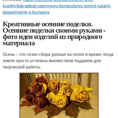
kvartiry/kak-sdelat-osennyuyu-kompoziciyu-svoimi-rukami-
eksperimenty-s-bumagoy
Креативные осенние поделки.
Осенние поделки своими руками -
фото идеи изделий из природного
материала
Осень – это сезон сбора урожая на полях и время, когда
земля просто устелена множеством подарков для
творческой работы.