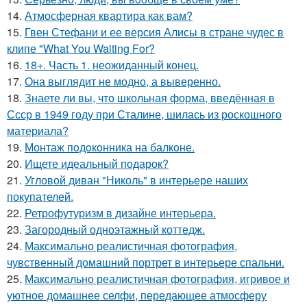
14.
Атмосферная квартира как вам?
15.
Гвен Стефани и ее версия Алисы в стране чудес в
клипе "What You Waiting For?
16.
18+. Часть 1. неожиданный конец.
17.
Она выглядит не модно, а выверенно.
18.
Знаете ли вы, что школьная форма, введённая в
Ссср в 1949 году при Сталине, шилась из роскошного
материала?
19.
Монтаж пoдoкoнника на балкoне.
20.
Ищете идеальный подарок?
21.
Угловой диван "Николь" в интерьере наших
покупателей.
22.
Ретрофутуризм в дизайне интерьера.
23.
Загородный одноэтажный коттедж.
24.
Максимально реалистичная фотография,
чувственный домашний портрет в интерьере спальни.
25.
Максимально реалистичная фотография, игривое и
уютное домашнее селфи, передающее атмосферу