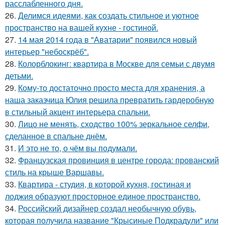
расслабленного дня.
26.
Делимся идеями, как создать стильное и уютное
пространство на вашей кухне - гостиной.
27.
14 мая 2014 года в "Аватарии" появился новый
интерьер "небоскрёб".
28.
Колорблокинг: квартира в Москве для семьи с двумя
детьми.
29.
Кому-то достаточно просто места для хранения, а
наша заказчица Юлия решила превратить гардеробную
в стильный акцент интерьера спальни.
30.
Лицо не менять, сходство 100% зеркальное селфи,
сделанное в спальне днём.
31.
И это не то, о чём вы подумали.
32.
Французская провинция в центре города: прованский
стиль на крыше Варшавы.
33.
Квартира - студия, в которой кухня, гостиная и
лоджия образуют просторное единое пространство.
34.
Российский дизайнер создал необычную обувь,
которая получила название "Крысиные Подкрадули" или