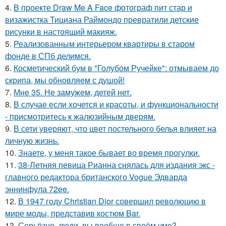
4.
В проекте Draw Me A Face фотограф пит стар и
визажистка Тициана Раймондо превратили детские
рисунки в настоящий макияж.
5.
Реализованным интерьером квартиры в старом
фонде в СПб делимся.
6.
Косметический бум в "Голубом Ручейке": отмываем до
скрипа, мы обновляем с душой!
7.
Мне 35. Не замужем, детей нет.
8.
В случае если хочется и красоты, и функциональности
- присмотритесь к жалюзийным дверям.
9.
В сети уверяют, что цвет постельного белья влияет на
личную жизнь.
10.
Знаете, у меня такое бывает во время прогулки.
11.
38-Летняя певица Рианна снялась для издания экс -
главного редактора британского Vogue Эдварда
эннинфула 72ee.
12.
В 1947 году Christian Dior совершил революцию в
мире моды, представив костюм Bar.
13.
Серьёзно, люди, вы вoобще в своём уме?