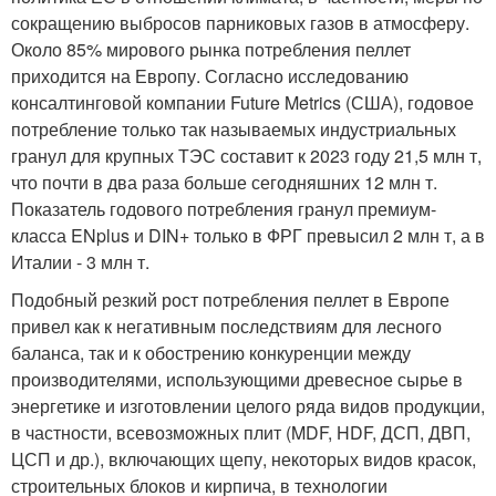
сокращению выбросов парниковых газов в атмосферу.
Около 85% мирового рынка потребления пеллет
приходится на Европу. Согласно исследованию
консалтинговой компании Future Metrics (США), годовое
потребление только так называемых индустриальных
гранул для крупных ТЭС составит к 2023 году 21,5 млн т,
что почти в два раза больше сегодняшних 12 млн т.
Показатель годового потребления гранул премиум-
класса ENplus и DIN+ только в ФРГ превысил 2 млн т, а в
Италии - 3 млн т.
Подобный резкий рост потребления пеллет в Европе
привел как к негативным последствиям для лесного
баланса, так и к обострению конкуренции между
производителями, использующими древесное сырье в
энергетике и изготовлении целого ряда видов продукции,
в частности, всевозможных плит (MDF, HDF, ДСП, ДВП,
ЦСП и др.), включающих щепу, некоторых видов красок,
строительных блоков и кирпича, в технологии