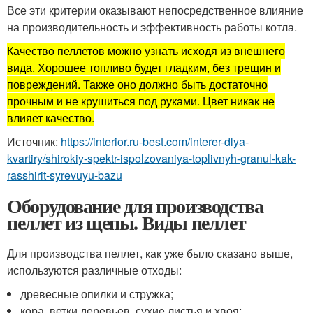
Все эти критерии оказывают непосредственное влияние
на производительность и эффективность работы котла.
Качество пеллетов можно узнать исходя из внешнего
вида. Хорошее топливо будет гладким, без трещин и
повреждений. Также оно должно быть достаточно
прочным и не крушиться под руками. Цвет никак не
влияет качество.
Источник:
https://interior.ru-best.com/interer-dlya-
kvartiry/shirokiy-spektr-ispolzovaniya-toplivnyh-granul-kak-
rasshirit-syrevuyu-bazu
Оборудование для производства
пеллет из щепы. Виды пеллет
Для производства пеллет, как уже было сказано выше,
используются различные отходы:
древесные опилки и стружка;
кора, ветки деревьев, сухие листья и хвоя;