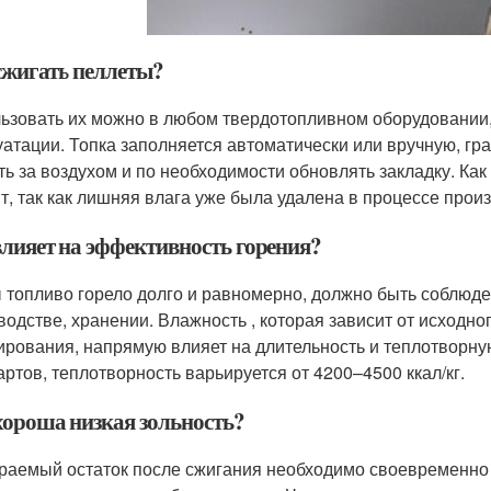
сжигать пеллеты?
ьзовать их можно в любом твердотопливном оборудовании, 
уатации. Топка заполняется автоматически или вручную, гр
ть за воздухом и по необходимости обновлять закладку. Как
т, так как лишняя влага уже была удалена в процессе прои
влияет на эффективность горения?
 топливо горело долго и равномерно, должно быть соблюде
водстве, хранении. Влажность , которая зависит от исходног
ирования, напрямую влияет на длительность и теплотворну
артов, теплотворность варьируется от 4200–4500 ккал/кг.
хороша низкая зольность?
раемый остаток после сжигания необходимо своевременно у