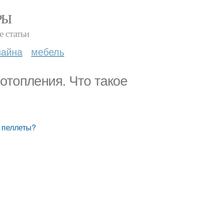
РЫ
е статьи
зайна
мебель
 отопления. Что такое
е пеллеты?