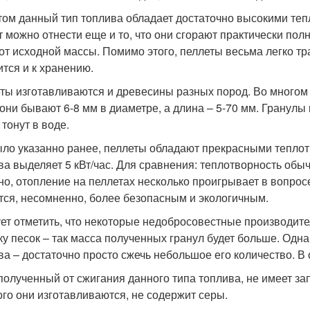
том данный тип топлива обладает достаточно высокими те
т можно отнести еще и то, что они сгорают практически пол
 от исходной массы. Помимо этого, пеллеты весьма легко т
ится и к хранению.
ты изготавливаются и древесины разных пород. Во многом 
 они бывают 6-8 мм в диаметре, а длина – 5-70 мм. Гранулы
 тонут в воде.
ыло указанно ранее, пеллеты обладают прекрасными тепло
ва выделяет 5 кВт/час. Для сравнения: теплотворность обыч
но, отопление на пеллетах несколько проигрывает в вопрос
тся, несомненно, более безопасным и экологичным.
ет отметить, что некоторые недобросовестные производите
ку песок – так масса полученных гранул будет больше. Одна
ва – достаточно просто сжечь небольшое его количество. В 
полученный от сжигания данного типа топлива, не имеет запа
ого они изготавливаются, не содержит серы.