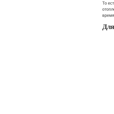
То ес
отопл
время
Для