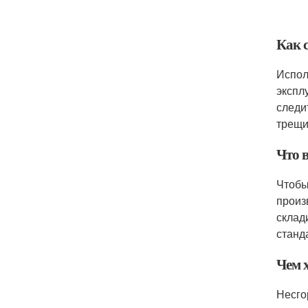
Как 
Испол
экспл
следи
трещи
Что 
Чтобы
произ
склад
станд
Чем 
Несго