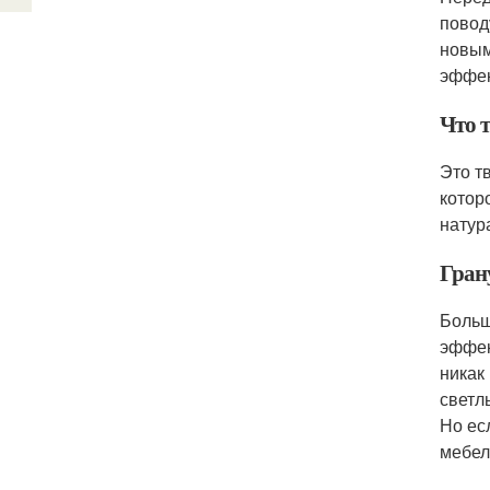
повод
новым
эффек
Что т
Это т
котор
натур
Гран
Больш
эффек
никак
светл
Но ес
мебел