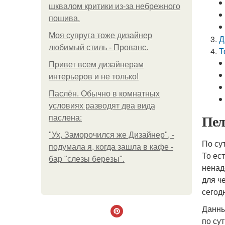
шквалом критики из-за небрежного
пошива.
Моя супруга тоже дизайнер
Д
любимый стиль - Прованс.
Т
Привет всем дизайнерам
интерьеров и не только!
Паслён. Обычно в комнатных
условиях разводят два вида
Пел
паслена:
"Ух, Заморочился же Дизайнер", -
По су
подумала я, когда зашла в кафе -
То ес
бар "слезы березы".
ненад
для ч
сегод
Данны
по су