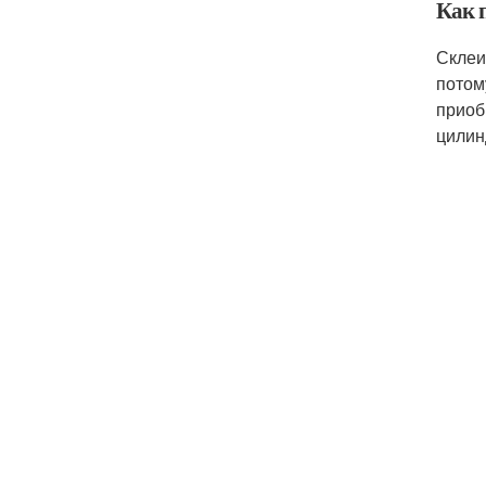
Как 
Склеи
потом
приоб
цилин