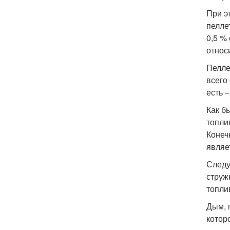
При э
пелле
0,5 %
относ
Пелле
всего
есть –
Как б
топли
Конеч
являе
Следу
струж
топли
Дым, 
котор