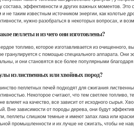
у состава, эффективности и других важных моментов. Это с
 и не таким известным источником энергии, как колотые др
тивности, нужно разобраться в некоторых вопросах, и воз
акое пеллеты и из чего они изготовлены?
вердое топливо, которое изготавливается из очищенного, в
ое гранулируется с помощью специального аппарата. Они 
альны, и они становятся все более популярными благодаря 
улы из лиственных или хвойных пород?
инство пеллетных печей подходят для сжигания лиственны
тивностью. Некоторое считают, что тем светлее топливо, тем
 не влияет на качество, все зависит от исходного сырья. Х
ый. Вне зависимости от породы дерева, они будут эффектив
ли, пеллеты слишком темные и имеют запах лака или краски,
ьной промышленности и их лучше не сжигать, чтобы не на