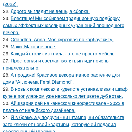
(2022).
22.
Дорого выглядит не вещь, а сборка.
23.
Блестяще! Мы собираем традиционную подборку
самых эффектных ювелирных украшений прошедшего
вечера.
24.
Orlandina_Anna. Моя курсовая по карбаускису.
25.
Маки. Маковое поле.
26.
Каждый столик из спила - это не просто мебель.
27.
Просторная и светлая кухня выглядит очень
привлекательно.
28.
А продаже! Красивое декоративное растение для
дома "Аглонема Ferst Diamond".
29.
В новых комплексах в кудепсте устанавливали шкаф
купе в популярном уже несколько лет цвете дуб вотан.
30.
Айшвария рай на каннском кинофестивале - 2022 в
платье от индийского дизайнера.
31.
Я в браке, а у подруги - ни штампа, ни обязательств,
зато ключи от новой квартиры, которую ей подарил
обеспеченный мужчина.