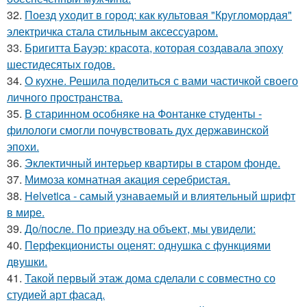
32.
Поезд уходит в город: как культовая "Кругломордая"
электричка стала стильным аксессуаром.
33.
Бригитта Бауэр: красота, которая создавала эпоху
шестидесятых годов.
34.
О кухне. Решила поделиться с вами частичкой своего
личного пространства.
35.
В старинном особняке на Фонтанке студенты -
филологи смогли почувствовать дух державинской
эпохи.
36.
Эклектичный интерьер квартиры в старом фонде.
37.
Мимоза комнатная акация серебристая.
38.
Helvetica - самый узнаваемый и влиятельный шрифт
в мире.
39.
До/после. По приезду на объект, мы увидели:
40.
Перфекционисты оценят: однушка с функциями
двушки.
41.
Такой первый этаж дома сделали с совместно со
студией арт фасад.