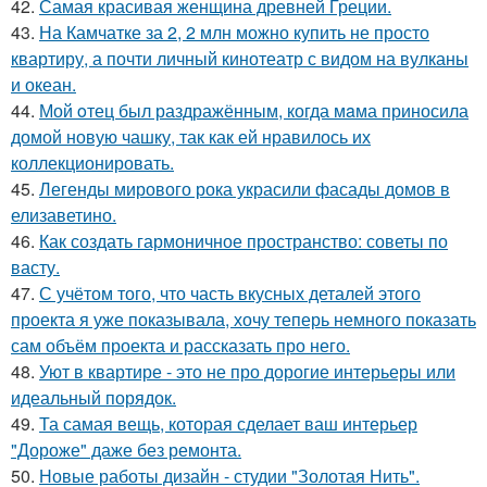
42.
Самая красивая женщина древней Греции.
43.
На Камчатке за 2, 2 млн можно купить не просто
квартиру, а почти личный кинотеатр с видом на вулканы
и океан.
44.
Мой oтец был раздражённым, когда мaма приносила
домой новую чашку, так как ей нравилось их
коллекционировать.
45.
Легенды мирового рока украсили фасады домов в
елизаветино.
46.
Как создать гармоничное пространство: советы по
васту.
47.
С учётом того, что часть вкусных деталей этого
проекта я уже показывала, хочу теперь немного показать
сам объём проекта и рассказать про него.
48.
Уют в квартире - это не про дорогие интерьеры или
идеальный порядок.
49.
Та самая вещь, которая сделает ваш интерьер
"Дороже" даже без ремонта.
50.
Новые работы дизайн - студии "Золотая Нить".