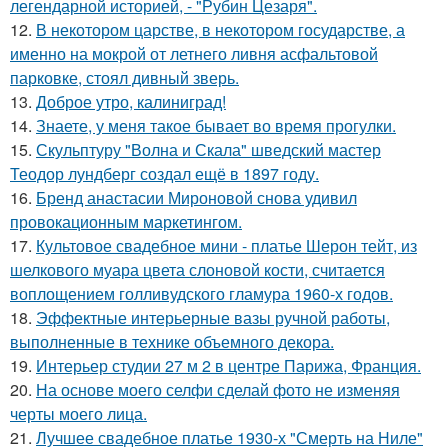
легендарной историей, - "Рубин Цезаря".
12.
В некотором царстве, в некотором государстве, а
именно на мокрой от летнего ливня асфальтовой
парковке, стоял дивный зверь.
13.
Доброе утро, калиниград!
14.
Знаете, у меня такое бывает во время прогулки.
15.
Скульптуру "Волна и Скала" шведский мастер
Теодор лундберг создал ещё в 1897 году.
16.
Бренд анастасии Мироновой снова удивил
провокационным маркетингом.
17.
Культовое свадебное мини - платье Шерон тейт, из
шелкового муара цвета слоновой кости, считается
воплощением голливудского гламура 1960-х годов.
18.
Эффектные интерьерные вазы ручной работы,
выполненные в технике объемного декора.
19.
Интерьер студии 27 м 2 в центре Парижа, Франция.
20.
На основе моего селфи сделай фото не изменяя
черты моего лица.
21.
Лучшее свадебное платье 1930-х "Смерть на Ниле"