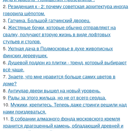
2.
Резиденция к - 2: почему советская архитектура иногда
говорила шёпотом.
3.
Гатчина. Большой гатчинский дворец.
4.
Жестяные бочки, которые обычно отправляют на
свалку, получают вторую жизнь в виде лофтовых
стульев и столов.
5.
Уютная дача в Подмосковье в духе живописных
финских деревушек.
6.
Душевой поддон из плитки - тренд, который выбирают
всё чаще.
7.
Знаете, что мне нравится больше самих цветов в
доме?
8.
Антиудар двери вышел на новый уровень.
9.
Рады за этого жильца, но не от всего сердца.
10.
Мужики, крепитесь. Теперь даже стринги решили над
нами поиздеваться.
11.
В собрании алмазного фонда московского кремля
хранится драгоценный камень, обладающий древней и