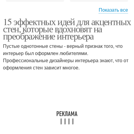
Показать все
15 эффектных идей для акцентных
Цвета в покраске
Модные цветы
стен, которые вдохновят на
преображение интерьера
Пустые однотонные стены - верный признак того, что
интерьер был оформлен любителями.
Цвета для покраски
Цвета для комнаты
Профессиональные дизайнеры интерьера знают, что от
оформления стен зависит многое.
Цвета на осень-зиму
Цвета на осень
Главные цветы