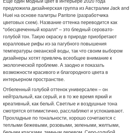
Еще один модный цвет в интерьере 2020 года
предложила дизайнерская группа из Австралии Jack and
Huei на основе палитры Pantone (разработчика
цветовых схем). Название оттенка переводится как
"обесцвеченный коралл" – это бледный серовато-
голубой тон. Такую окраску в природе приобретают
коралловые рифы из-за пагубного повышения
температуры океанской воды, так что своим выбором
дизайнеры хотят привлечь всеобщее внимание к
экологической проблеме. А заодно и показать
возможности красивого и благородного цвета в
интерьерном пространстве.
Отбеленный голубой оттенок универсален – он
нейтральный, как серый, и в то же время яркий и
креативный, как белый. Светлые и воздушные тона
смотрятся оптимистично, расслабляют и успокаивают.
Прохладные по тональности, хорошо сочетаются с
теплыми бежевыми, розовыми, зелеными, желтыми,
белыми красками, темным деревом. Серо-голубой