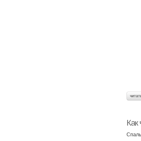
читат
Как
Спаль