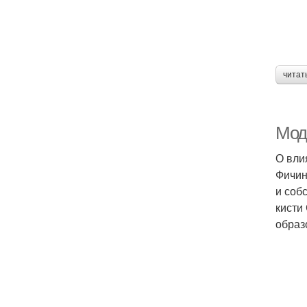
читат
Мод
О вли
Фичин
и соб
кисти
образ