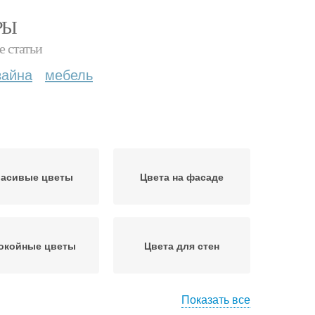
РЫ
е статьи
зайна
мебель
расивые цветы
Цвета на фасаде
окойные цветы
Цвета для стен
Показать все
Модные цвета
Цвета для комнаты