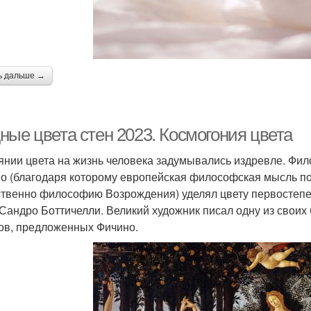
ь дальше →
ные цвета стен 2023. Космогония цвета
янии цвета на жизнь человека задумывались издревле. Фи
о (благодаря которому европейская философская мысль по
ственно философию Возрождения) уделял цвету первостепен
 Сандро Боттичелли. Великий художник писал одну из своих
ов, предложенных Фичино.