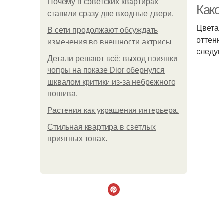
Почему в советских квартирах
Как
ставили сразу две входные двери.
Цвета
В сети продолжают обсуждать
оттен
изменения во внешности актрисы.
следу
Детали решают всё: выход приянки
чопры на показе Dior обернулся
шквалом критики из-за небрежного
пошива.
Растения как украшения интерьера.
Стильная квартира в светлых
приятных тонах.