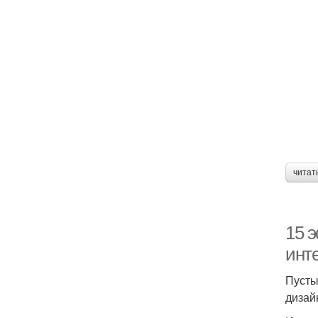
читат
15 
инт
Пусты
дизай