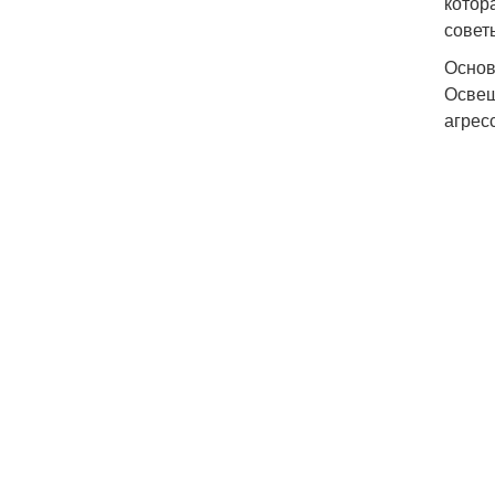
котор
совет
Основ
Освещ
агрес