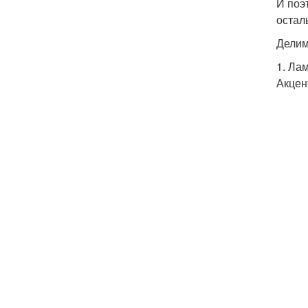
И поэ
остал
Делим
1. Лам
Акцен