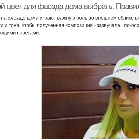
покраска
ой цвет для фасада дома выбрать. Прав
 на фасаде дома играют важную роль во внешнем облике вс
ки и тона, чтобы полученная композиция «зазвучала» по-о
ющими советами: