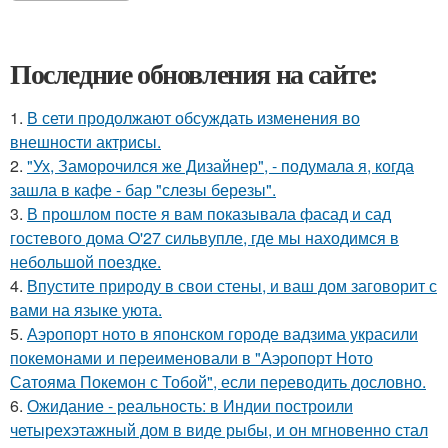
Последние обновления на сайте:
1.
В сети продолжают обсуждать изменения во
внешности актрисы.
2.
"Ух, Заморочился же Дизайнер", - подумала я, когда
зашла в кафе - бар "слезы березы".
3.
В прошлом посте я вам показывала фасад и сад
гостевого дома O'27 сильвупле, где мы находимся в
небольшой поездке.
4.
Впустите природу в свои стены, и ваш дом заговорит с
вами на языке уюта.
5.
Аэропорт ното в японском городе вадзима украсили
покемонами и переименовали в "Аэропорт Ното
Сатояма Покемон с Тобой", если переводить дословно.
6.
Ожидание - реальность: в Индии построили
четырехэтажный дом в виде рыбы, и он мгновенно стал