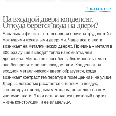
Показать все
На входной двери конденсат.
Дверь с
Двери в квартиру
Откуда берется вода на двери?
терморазрывом
Банальная физика – вот основная причина трудностей с
мокнущими железными дверями. Чаще всего влага
возникает на металлических дверях. Причина – металл в
Двери в частном доме
300 раз лучше выводит тепло из комнаты, чем
древесина. Металл не способен заблокировать тепло –
оно беспрепятственно покидает дом. Конденсат на
входной металлической двери образуется, когда
возникает контраст температур в помещении и на улице.
Дверь с легкостью расстается с теплом, а воздух,
контактируя с холодным металлом, оставляет на нем
частички влаги. Это и есть конденсат, который портит
жизнь конструкции, и ее владельцу.