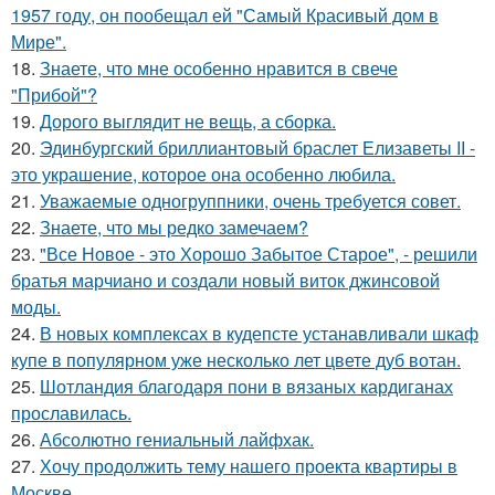
1957 году, он пообещал ей "Самый Красивый дом в
Мире".
18.
Знаете, что мне особенно нравится в свече
"Прибой"?
19.
Дорого выглядит не вещь, а сборка.
20.
Эдинбургский бриллиантовый браслет Елизаветы II -
это украшение, которое она особенно любила.
21.
Уважаемые одногруппники, очень требуется совет.
22.
Знаете, что мы редко замечаем?
23.
"Все Новое - это Хорошо Забытое Старое", - решили
братья марчиано и создали новый виток джинсовой
моды.
24.
В новых комплексах в кудепсте устанавливали шкаф
купе в популярном уже несколько лет цвете дуб вотан.
25.
Шотландия благодаря пони в вязаных кардиганах
прославилась.
26.
Абсолютно гениальный лайфхак.
27.
Хочу продолжить тему нашего проекта квартиры в
Москве.