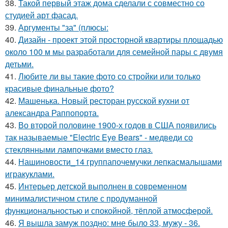
38.
Такой первый этаж дома сделали с совместно со
студией арт фасад.
39.
Аргументы "за" (плюсы:
40.
Дизайн - проект этой просторной квартиры площадью
около 100 м мы разработали для семейной пары с двумя
детьми.
41.
Любите ли вы такие фото со стройки или только
красивые финальные фото?
42.
Машенька. Новый ресторан русской кухни от
александра Раппопорта.
43.
Во второй половине 1900-х годов в США появились
так называемые "Electric Eye Bears" - медведи со
стеклянными лампочками вместо глаз.
44.
Нашиновости_14 группапочемучки лепкасмалышами
игракуклами.
45.
Интерьер детской выполнен в современном
минималистичном стиле с продуманной
функциональностью и спокойной, тёплой атмосферой.
46.
Я вышла замуж поздно: мне было 33, мужу - 36.