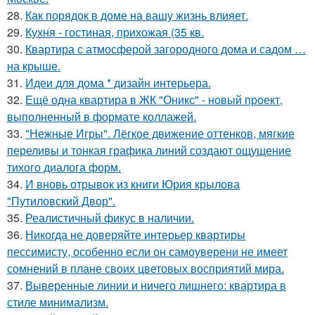
28.
Как порядок в доме на вашу жизнь влияет.
29.
Кухня - гостиная, прихожая (35 кв.
30.
Квартира с атмосферой загородного дома и садом …
на крыше.
31.
Идеи для дома * дизайн интерьера.
32.
Ещё одна квартира в ЖК "Оникс" - новый проект,
выполненный в формате коллажей.
33.
"Нежные Игры". Лёгкое движение оттенков, мягкие
переливы и тонкая графика линий создают ощущение
тихого диалога форм.
34.
И вновь отрывок из книги Юрия крылова
"Путиловский Двор".
35.
Реалистичный фикус в наличии.
36.
Никогда не доверяйте интерьер квартиры
пессимисту, особенно если он самоуверени не имеет
сомнений в плане своих цветовых восприятий мира.
37.
Выверенные линии и ничего лишнего: квартира в
стиле минимализм.