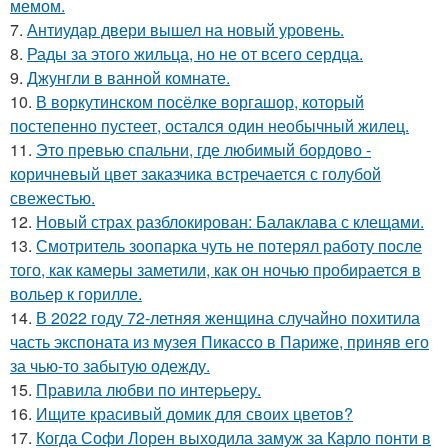
мемом.
7.
Антиудар двери вышел на новый уровень.
8.
Рады за этого жильца, но не от всего сердца.
9.
Джунгли в ванной комнате.
10.
В воркутинском посёлке воргашор, который
постепенно пустеет, остался один необычный жилец.
11.
Это превью спальни, где любимый бордово -
коричневый цвет заказчика встречается с голубой
свежестью.
12.
Новый страх разблокирован: Балаклава с клещами.
13.
Смотритель зоопарка чуть не потерял работу после
того, как камеры заметили, как он ночью пробирается в
вольер к горилле.
14.
В 2022 году 72-летняя женщина случайно похитила
часть экспоната из музея Пикассо в Париже, приняв его
за чью-то забытую одежду.
15.
Правила любви по интеpьеpу.
16.
Ищите красивый домик для своих цветов?
17.
Когда Софи Лорен выходила замуж за Карло понти в