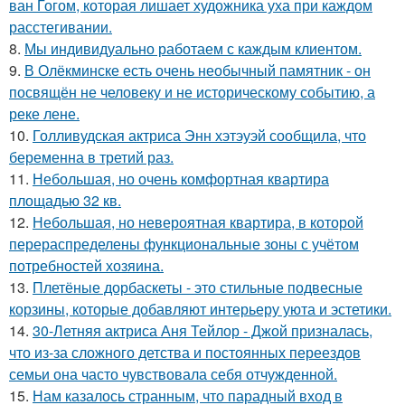
ван Гогом, которая лишает художника уха при каждом
расстегивании.
8.
Мы индивидуально работаем с каждым клиентом.
9.
В Олёкминске есть очень необычный памятник - он
посвящён не человеку и не историческому событию, а
реке лене.
10.
Голливудская актриса Энн хэтэуэй сообщила, что
беременна в третий раз.
11.
Небольшая, но очень комфортная квартира
площадью 32 кв.
12.
Небольшая, но невероятная квартира, в которой
перераспределены функциональные зоны с учётом
потребностей хозяина.
13.
Плетёные дорбаскеты - это стильные подвесные
корзины, которые добавляют интерьеру уюта и эстетики.
14.
30-Летняя актриса Аня Тейлор - Джой призналась,
что из-за сложного детства и постоянных переездов
семьи она часто чувствовала себя отчужденной.
15.
Нам казалось странным, что парадный вход в