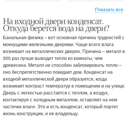
Показать все
На входной двери конденсат.
Дверь с
Двери в квартиру
Откуда берется вода на двери?
терморазрывом
Банальная физика – вот основная причина трудностей с
мокнущими железными дверями. Чаще всего влага
возникает на металлических дверях. Причина – металл в
Двери в частном доме
300 раз лучше выводит тепло из комнаты, чем
древесина. Металл не способен заблокировать тепло –
оно беспрепятственно покидает дом. Конденсат на
входной металлической двери образуется, когда
возникает контраст температур в помещении и на улице.
Дверь с легкостью расстается с теплом, а воздух,
контактируя с холодным металлом, оставляет на нем
частички влаги. Это и есть конденсат, который портит
жизнь конструкции, и ее владельцу.