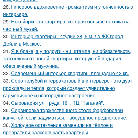
28.
Гипсовое вдохновение - романтизм и утонченность в
интерьере.
29.
Нью-йоркская квартира, которая больше похожа на
частный музей.
30.
Интерьер квартиры - студии 28, 5 м 2 в ЖК город
Дейли в Москве.
31.
Я в браке, а у подруги - ни штампа, ни обязательств,
зато ключи от новой квартиры, которую ей подарил
обеспеченный мужчина.
32.
Cовременный интерьер квартиры площадью 43 кв.
33.
Серо-голубой и терракотовый в интерьере - это дуэт
прохлады и тепла, который создаёт удивительно
гармоничное и благородное настроение.
34.
Сыроварня ул. труда, 181, ТЦ "Таганай".
35.
Сервировка торжественного стола фарфоровой
капустой, если задуматься, - абсурдное предложение.
36.
Холодное остекление заменили на тёплое и
превратили балкон в часть квартиры.