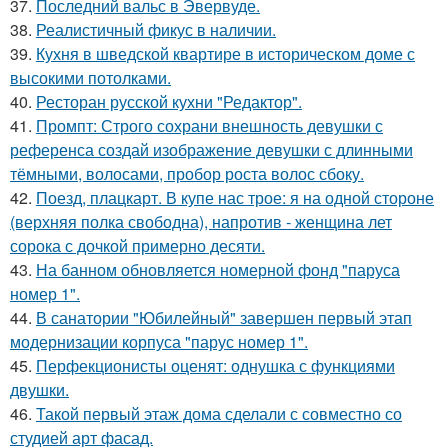
37.
Последний вальс в Эвервуде.
38.
Реалистичный фикус в наличии.
39.
Кухня в шведской квартире в историческом доме с
высокими потолками.
40.
Ресторан русской кухни "Редактор".
41.
Промпт: Строго сохрани внешность девушки с
референса создай изображение девушки с длинными
тёмными, волосами, пробор роста волос сбоку.
42.
Поезд, плацкарт. В купе нас трое: я на одной стороне
(верхняя полка свободна), напротив - женщина лет
сорока с дочкой примерно десяти.
43.
На банном обновляется номерной фонд "паруса
номер 1".
44.
В санатории "Юбилейный" завершен первый этап
модернизации корпуса "парус номер 1".
45.
Перфекционисты оценят: однушка с функциями
двушки.
46.
Такой первый этаж дома сделали с совместно со
студией арт фасад.