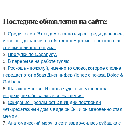
Последние обновления на сайте:
1.
Среди сосен. Этот дом словно вырос среди деревьев,
и жизнь здесь течет в собственном ритме - спокойно, без
спешки и лишнего шума.
2.
Прогулки по Сарапулу.
3.
В перерыве на работе гуляю.
4.
Роскошь - пожалуй, именно то слово, которое сполна
передаст этот образ Дженнифер Лопес с показа Dolce &
Gabbana.
5.
Шагаюпомоскве. И снова чудесные мгновения
встречи, незабываемые впечатления!
6.
Ожидание - реальность: в Индии построили
четырехэтажный дом в виде рыбы, и он мгновенно стал
мемом.
7.
Анатомический мерч: в сети завирусилась рубашка с