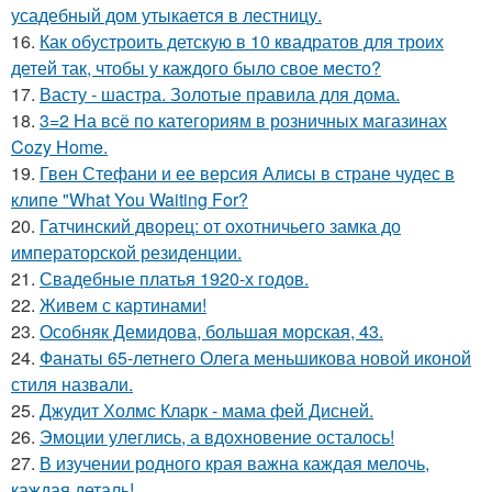
усадебный дом утыкается в лестницу.
16.
Как обустроить детскую в 10 квадратов для троих
детей так, чтобы у каждого было свое место?
17.
Васту - шастра. Золотые правила для дома.
18.
3=2 На всё по категориям в розничных магазинах
Cozy Home.
19.
Гвен Стефани и ее версия Алисы в стране чудес в
клипе "What You Waiting For?
20.
Гатчинский дворец: от охотничьего замка до
императорской резиденции.
21.
Свадебные платья 1920-х годов.
22.
Живем с картинами!
23.
Особняк Демидова, большая морская, 43.
24.
Фанаты 65-летнего Олега меньшикова новой иконой
стиля назвали.
25.
Джудит Холмс Кларк - мама фей Дисней.
26.
Эмоции улеглись, а вдохновение осталось!
27.
В изучении родного края важна каждая мелочь,
каждая деталь!