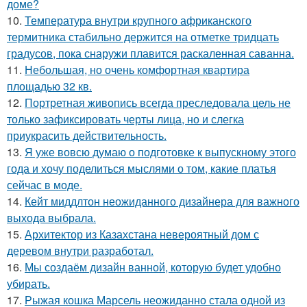
доме?
10.
Температура внутри крупного африканского
термитника стабильно держится на отметке тридцать
градусов, пока снаружи плавится раскаленная саванна.
11.
Небольшая, но очень комфортная квартира
площадью 32 кв.
12.
Портретная живопись всегда преследовала цель не
только зафиксировать черты лица, но и слегка
приукрасить действительность.
13.
Я уже вовсю думаю о подготовке к выпускному этого
года и хочу поделиться мыслями о том, какие платья
сейчас в моде.
14.
Кейт миддлтон неожиданного дизайнера для важного
выхода выбрала.
15.
Архитектор из Казахстана невероятный дом с
деревом внутри разработал.
16.
Мы создаём дизайн ванной, которую будет удобно
убирать.
17.
Рыжая кошка Марсель неожиданно стала одной из