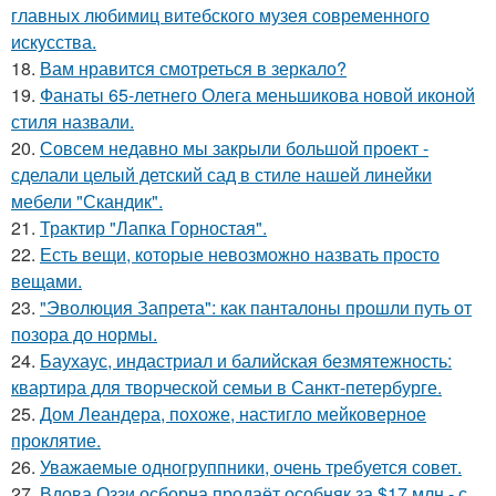
главных любимиц витебского музея современного
искусства.
18.
Вам нравится смотреться в зеркало?
19.
Фанаты 65-летнего Олега меньшикова новой иконой
стиля назвали.
20.
Совсем недавно мы закрыли большой проект -
сделали целый детский сад в стиле нашей линейки
мебели "Скандик".
21.
Трактир "Лапка Горностая".
22.
Есть вещи, которые невозможно назвать просто
вещами.
23.
"Эволюция Запрета": как панталоны прошли путь от
позора до нормы.
24.
Баухаус, индастриал и балийская безмятежность:
квартира для творческой семьи в Санкт-петербурге.
25.
Дом Леандера, похоже, настигло мейковерное
проклятие.
26.
Уважаемые одногруппники, очень требуется совет.
27.
Вдова Оззи осборна продаёт особняк за $17 млн - с