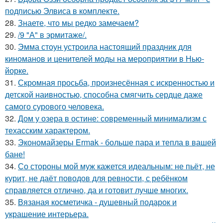
подписью Элвиса в комплекте.
28.
Знаете, что мы редко замечаем?
29.
/9 "А" в эрмитаже/.
30.
Эмма стоун устроила настоящий праздник для
киноманов и ценителей моды на мероприятии в Нью-
йорке.
31.
Скромная просьба, произнесённая с искренностью и
детской наивностью, способна смягчить сердце даже
самого сурового человека.
32.
Дом у озера в остине: современный минимализм с
техасским характером.
33.
Экономайзеры Ermak - больше пара и тепла в вашей
бане!
34.
Со стороны мой муж кажется идеальным: не пьёт, не
курит, не даёт поводов для ревности, с ребёнком
справляется отлично, да и готовит лучше многих.
35.
Вязаная косметичка - душевный подарок и
украшение интерьера.