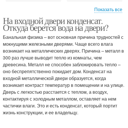
Показать все
На входной двери конденсат.
Дверь с
Двери в квартиру
Откуда берется вода на двери?
терморазрывом
Банальная физика – вот основная причина трудностей с
мокнущими железными дверями. Чаще всего влага
возникает на металлических дверях. Причина – металл в
Двери в частном доме
300 раз лучше выводит тепло из комнаты, чем
древесина. Металл не способен заблокировать тепло –
оно беспрепятственно покидает дом. Конденсат на
входной металлической двери образуется, когда
возникает контраст температур в помещении и на улице.
Дверь с легкостью расстается с теплом, а воздух,
контактируя с холодным металлом, оставляет на нем
частички влаги. Это и есть конденсат, который портит
жизнь конструкции, и ее владельцу.