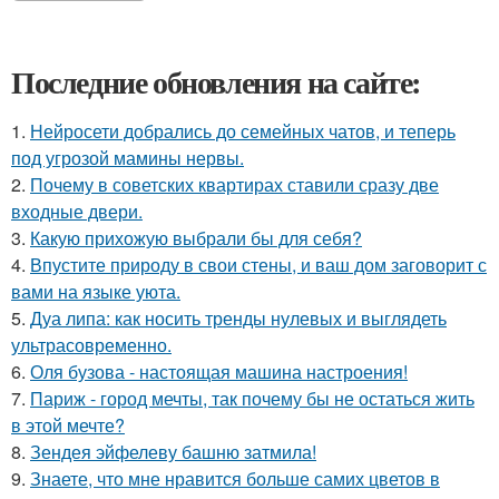
Последние обновления на сайте:
1.
Нейросети добрались до семейных чатов, и теперь
под угрозой мамины нервы.
2.
Почему в советских квартирах ставили сразу две
входные двери.
3.
Какую прихожую выбрали бы для себя?
4.
Впустите природу в свои стены, и ваш дом заговорит с
вами на языке уюта.
5.
Дуа липа: как носить тренды нулевых и выглядеть
ультрасовременно.
6.
Оля бузова - настоящая машина настроения!
7.
Париж - город мечты, так почему бы не остаться жить
в этой мечте?
8.
Зендея эйфелеву башню затмила!
9.
Знаете, что мне нравится больше самих цветов в