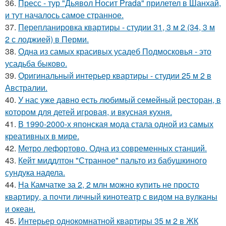
36.
Пресс - тур "Дьявол Носит Prada" прилетел в Шанхай,
и тут началось самое странное.
37.
Перепланировка квартиры - студии 31, 3 м 2 (34, 3 м
2 с лоджией) в Перми.
38.
Одна из самых красивых усадеб Подмосковья - это
усадьба быково.
39.
Оригинальный интерьер квартиры - студии 25 м 2 в
Австралии.
40.
У нас уже давно есть любимый семейный ресторан, в
котором для детей игровая, и вкусная кухня.
41.
В 1990-2000-х японская мода стала одной из самых
креативных в мире.
42.
Метро лефортово. Одна из современных станций.
43.
Кейт миддлтон "Странное" пальто из бабушкиного
сундука надела.
44.
На Камчатке за 2, 2 млн можно купить не просто
квартиру, а почти личный кинотеатр с видом на вулканы
и океан.
45.
Интерьер однокомнатной квартиры 35 м 2 в ЖК