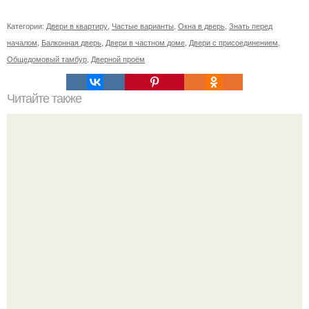
Категории:
Двери в квартиру
,
Частые варианты
,
Окна в дверь
,
Знать перед
началом
,
Балконная дверь
,
Двери в частном доме
,
Двери с присоединением
,
Общедомовый тамбур
,
Дверной проём
Читайте также
Неправильное размещение картин. 5 ошибок
размещения картин на стенах