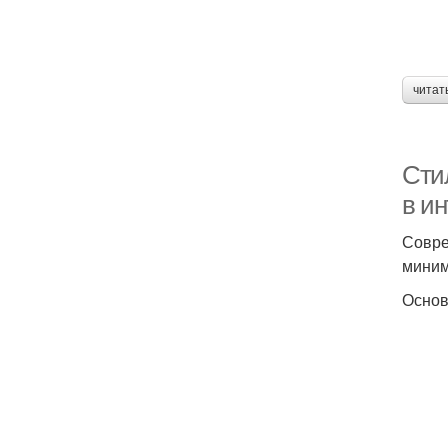
читат
Сти
в и
Совре
миним
Основ