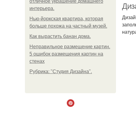
отличное украшение домашнего
Диз
интерьера.
Дизай
Нью-йоркская квартира, которая
запол
больше похожа на частный музей.
Ква
натур
Как вырастить банан дома.
Неправильное размещение картин.
5 ошибок размещения картин на
стенах
Рубрика: "Студия Дизайна".