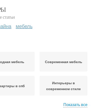
РЫ
е статьи
зайна
мебель
одная мебель
Современная мебель
Интерьеры в
вартиры в спб
современном стиле
Показать все
сивые квартиры
Квартиры в духе