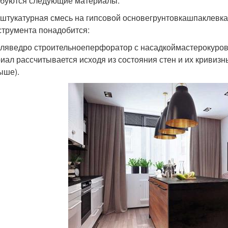
буются следующие материалы:
 штукатурная смесь на гипсовой основегрунтовкашпаклев
струмента понадобится:
ляведро строительноеперфоратор с насадкоймастерокуро
иал рассчитывается исходя из состояния стен и их кривизн
ыше).