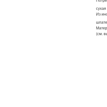
Потре
сухая
Из ин
шпате
Матер
(см. в