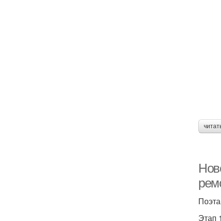
читат
Ново
рем
Поэта
Этап 