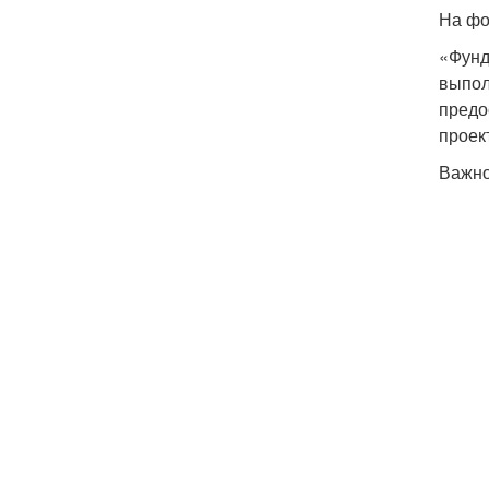
На фо
«Фунд
выпол
предо
проек
Важно