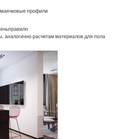
камаячковые профили
веньправило
ы, аналогично расчетам материалов для пола