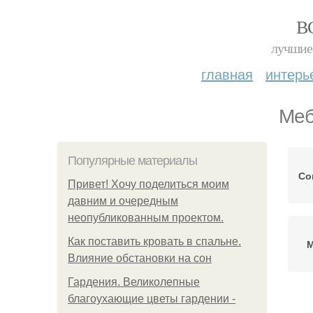
В
лучшие 
главная
интерь
Меб
Популярные материалы
Со
Привет! Хочу поделиться моим
давним и очередным
неопубликованным проектом.
Как поставить кровать в спальне.
М
Влияние обстановки на сон
Гардения. Великолепные
благоухающие цветы гардении -
С