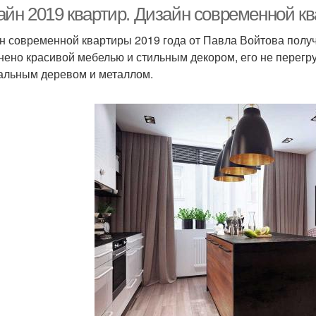
айн 2019 квартир. Дизайн современной к
н современной квартиры 2019 года от Павла Войтова пол
нено красивой мебелью и стильным декором, его не перегр
ртиры с элементами
Современный дизайн
С
альным деревом и металлом.