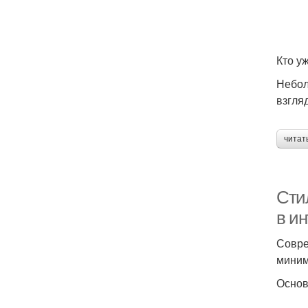
Кто у
Небол
взгля
читат
Сти
в и
Совре
миним
Основ