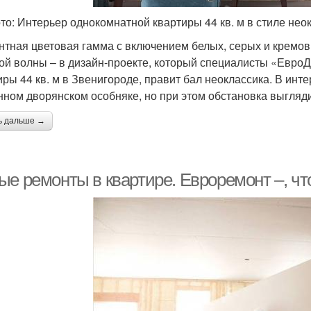
то: Интерьер однокомнатной квартиры 44 кв. м в стиле нео
нтная цветовая гамма с включением белых, серых и кремов
ой волны – в дизайн-проекте, который специалисты «Евро
иры 44 кв. м в Звенигороде, правит бал неоклассика. В ин
нном дворянском особняке, но при этом обстановка выгляд
ь дальше →
е ремонты в квартире. Евроремонт –, что