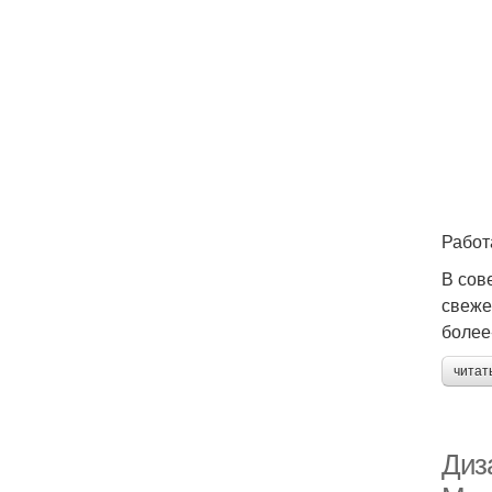
Работ
В сов
свеже
более
читат
Диз