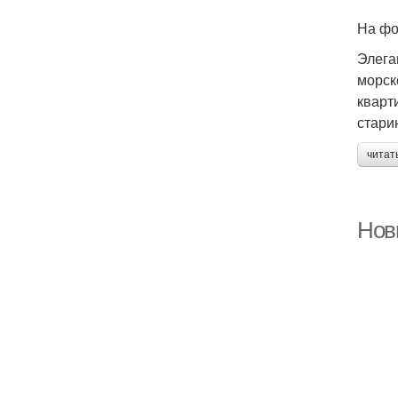
На фо
Элега
морск
кварт
стари
читат
Новы