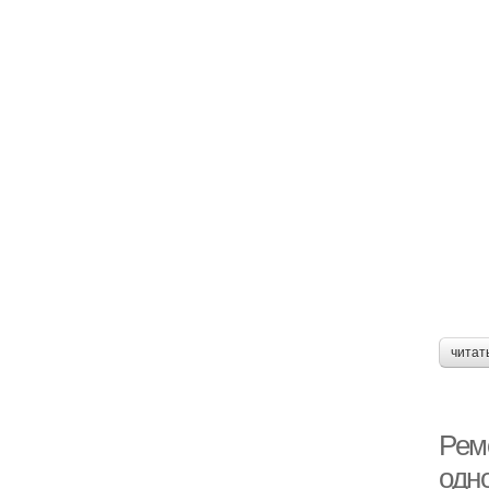
читат
Рем
одн