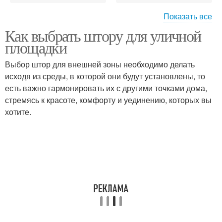
Показать все
Как выбрать штору для уличной
Дизайн-проект для
Новые ремонты
площадки
ремонта
Выбор штор для внешней зоны необходимо делать
исходя из среды, в которой они будут установлены, то
есть важно гармонировать их с другими точками дома,
Ремонты в квартире
Современный дизайн
стремясь к красоте, комфорту и уединению, которых вы
хотите.
Современный стиль
Бюджетный ремонт