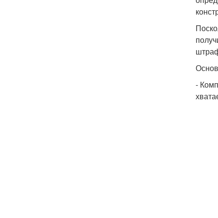
конст
Поско
получ
штраф
Основ
- Ком
хвата