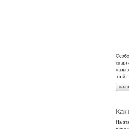
Особо
кварт
назыв
этой 
читат
Как 
На эт
опред