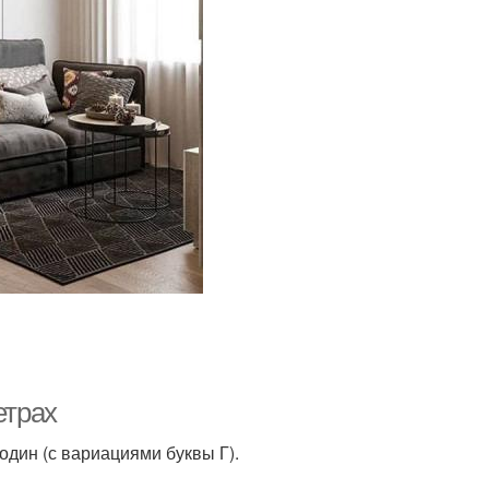
етрах
один (с вариациями буквы Г).