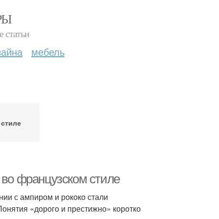
РЫ
е статьи
зайна
мебель
 стиле
 во французском стиле
нии с ампиром и рококо стали
онятия «дорого и престижно» коротко