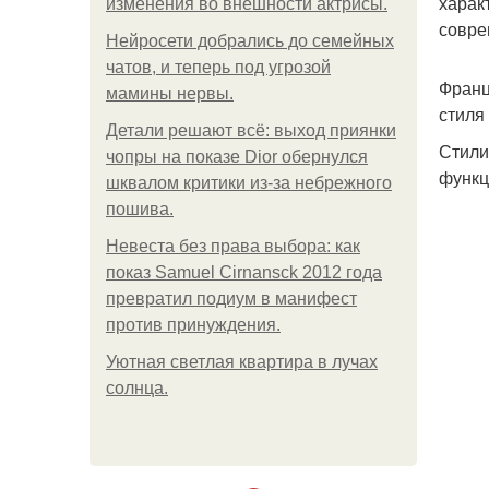
харак
изменения во внешности актрисы.
совре
Нейросети добрались до семейных
чатов, и теперь под угрозой
Франц
мамины нервы.
стиля
Детали решают всё: выход приянки
Стили
чопры на показе Dior обернулся
функц
шквалом критики из-за небрежного
пошива.
Невеста без права выбора: как
показ Samuel Cirnansck 2012 года
превратил подиум в манифест
против принуждения.
Уютная светлая квартира в лучах
солнца.