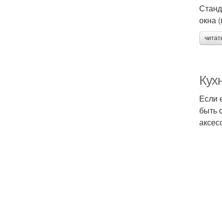
Станд
окна 
читат
Кух
Если 
быть 
аксес