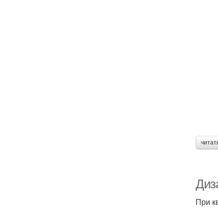
читат
Диза
При к