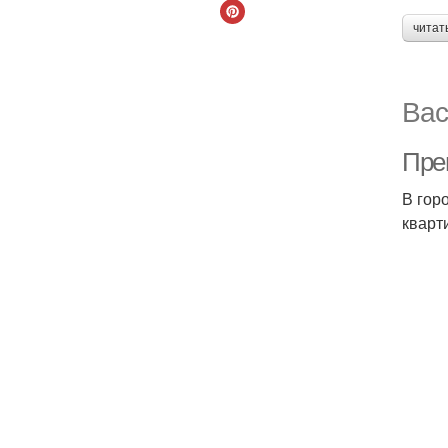
читат
Вас
Пре
В гор
кварт