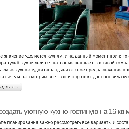
е значение уделяется кухням, и на данный момент принято с
ир-студий, кухни делятся на: совмещенные с гостиной комна
аемые кухни-студии оправдывают свое предназначение или
статье, мы рассмотрим все «за» и «против» данного вида ку
ь дальше →
создать уютную кухню-гостиную на 16 кв 
апе планирования важно рассмотреть все варианты и соста
еляется расположение водопроводных и отопительных сис