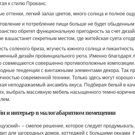
гая к стилю Прованс.
е оттенки, легкий запах цветов, много солнца и полное ощ
товление и потребление пищи больше не будет обыденным д
ранство обретет функциональную пригодность за счет дизай
е вашастанет секретным местом, где житейская суета отодв
сть соленого бриза, жгучесть южного солнца и пикантность
менный дизайн провинциального уюта. Именно благодаря лег
о совмещаются совершенно противоположные композиции. П
одные тенденции с винтажными элементами декора. Так пр
ичностью современной техники. Только здесь могут хорошо 
вая неподражаемый ансамбль вкуса. Подбирая белый в каче
ях, выбрать массивную мебель насыщенного темно-коричнев
илем.
йн и интерьер в малогабаритном помещении
цузский» – смелое решение, которое следует продумывать д
дит для загородных домов, коттеджей с большими окнами. 