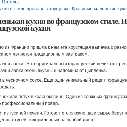
Потолок
ухня в стиле прованс в хрущевке. Красивые маленькие кухн
енькая кухня во французском стиле. 
нцузской кухни
о из Франции пришла к нам эта хрустящая выпечка с разн
саном является традиционным завтраком.
ачьи лапки. Этот оригинальный французский деликатес реш
ачьи лапки очень вкусны и напоминают цыпленка.
и в чесночном соусе. Еще один уникальный рецепт французс
ведать.
нок или петух в красном вине. Один из сложных французски
о профессиональный повар.
т из гусиной печени. Готовят его сложно, да и сырье берут
енных гусей, откормленных на особой диете.