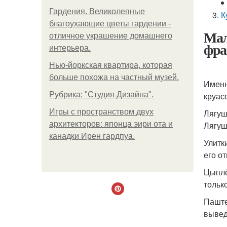
Гардения. Великолепные
К
благоухающие цветы гардении -
Мал
отличное украшение домашнего
фра
интерьера.
Нью-йоркская квартира, которая
больше похожа на частный музей.
Именн
Рубрика: "Студия Дизайна".
круас
Игры с пространством двух
Лягуш
архитекторов: японца эири ота и
Лягуш
канадки Ирен гардпуа.
Улитк
его от
Цыплё
тольк
Паште
вывед