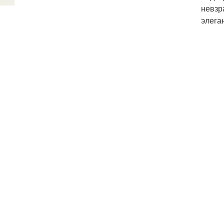
невзр
элега