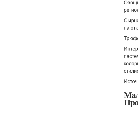
Овощн
регио
Сырно
на от
Трюфе
Интер
пасте
колор
стили
Источ
Мал
Про