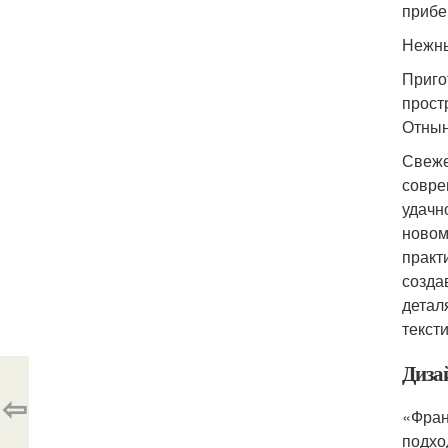
прибе
Нежны
Приго
прост
Отнын
Свеже
совре
удачн
новом
практ
созда
детал
текст
Диза
⇦
«Фран
подхо