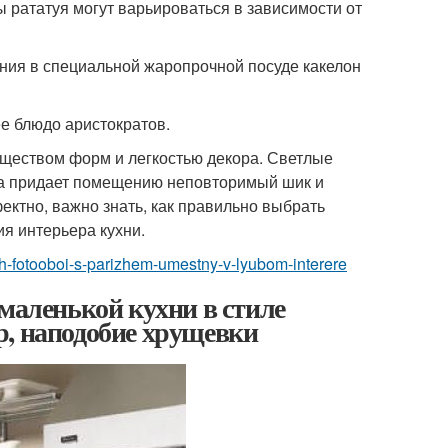
 рататуя могут варьироваться в зависимости от
ния в специальной жаропрочной посуде какелон
е блюдо аристократов.
яществом форм и легкостью декора. Светлые
ера придает помещению неповторимый шик и
ектно, важно знать, как правильно выбрать
я интерьера кухни.
rizh-fotooboi-s-parizhem-umestny-v-lyubom-interere
 маленькой кухни в стиле
р, наподобие хрущевки