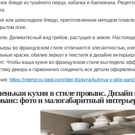
ое блюдо из тушёного перца, кабачка и баклажана. Рецепты
на.
е или шоколадное блюдо, приготовленное методом плавле
крытом огне.
ли. Деликатесный вид грибов, растущих в земле. Настояще
ьеры во французском стиле отличаются элегантностью, из
льные краски, обилие зеркал и текстиля в дизайне интерь
ит. Чтобы ваша кухня во французском стиле выглядела эфф
стику декора и гармонично соединить все детали оформлени
ник:
https://interior.ru-best.com/idei-dizayna/kuhnya-v-stile-pa
енькая кухня в стиле прованс. Дизайн
ванс: фото и малогабаритный интерье