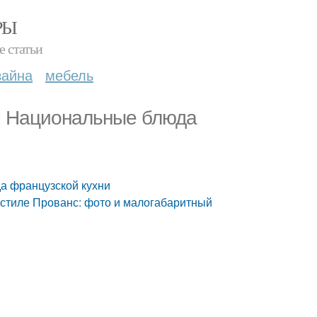
РЫ
е статьи
зайна
мебель
е. Национальные блюда
а французской кухни
в стиле Прованс: фото и малогабаритный