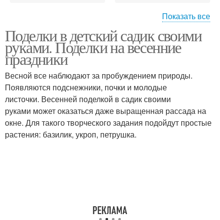
Показать все
Поделки в детский садик своими
Поделки для детского
Мама в детский сад
руками. Поделки на весенние
сада
праздники
Весной все наблюдают за пробуждением природы.
Появляются подснежники, почки и молодые
Детский сад
Март с ребенком
листочки. Весенней поделкой в садик своими
руками может оказаться даже выращенная рассада на
окне. Для такого творческого задания подойдут простые
растения: базилик, укроп, петрушка.
Сад из природного
Варежки в детский сад
материала
Сад из цветной бумаги
Поделка в детский сад