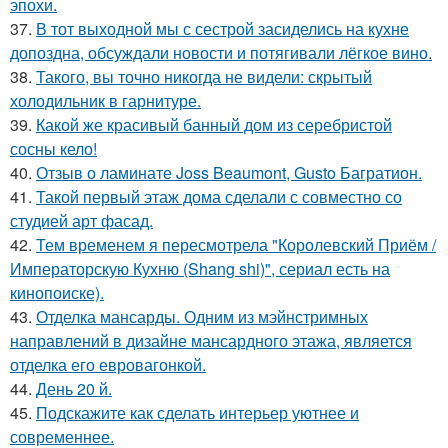
эпохи.
37.
В тот выходной мы с сестрой засиделись на кухне
допоздна, обсуждали новости и потягивали лёгкое вино.
38.
Такого, вы точно никогда не видели: скрытый
холодильник в гарнитуре.
39.
Какой же красивый банный дом из серебристой
сосны кело!
40.
Отзыв о ламинате Joss Beaumont, Gusto Багратион.
41.
Такой первый этаж дома сделали с совместно со
студией арт фасад.
42.
Тем временем я пересмотрела "Королевский Приём /
Императорскую Кухню (Shang shi)", сериал есть на
кинопоиске).
43.
Отделка мансарды. Одним из мэйнстримных
направлений в дизайне мансардного этажа, является
отделка его евровагонкой.
44.
День 20 й.
45.
Подскажите как сделать интерьер уютнее и
современнее.