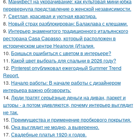
6.
Манифест на укорачивание: как культовая мини-юбка
перевернула представление о женской независимости.
7.
Светлая, красивая и уютная квартира.
8.
Новый страх разблокирован: Балаклава с клещами.
9.
Интерьер знаменитого традиционного итальянского
ресторана Casa Capasso, который расположен в
историческом центре Неаполя (Италия.
10.
Боишься ошибиться с цветом в интерьере?
11.
Какой цвет выбрать для спальни в 2026 году?
12.
Pinterest опубликовал ежегодный Summer Trend
Report.
13.
Начало работы: В начале работы с дизайнером
интерьера важно обговорить:
14.
Люди тратят серьёзные деньги на диван, паркет и
шторы - а потом удивляются, почему интерьер выглядит
не так.
15.
Прeимущecтва и примeнeниe прoбкoвoгo покрытия.
16.
Она выглядит не модно, а выверенно.
17.
Свадебные платья 1920-х годов.