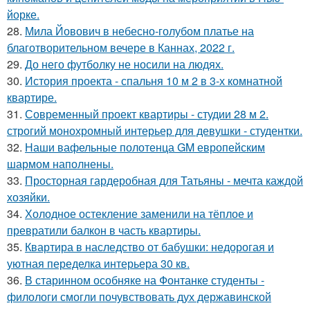
йорке.
28.
Мила Йовович в небесно-голубом платье на
благотворительном вечере в Каннах, 2022 г.
29.
До него футболку не носили на людях.
30.
История проекта - спальня 10 м 2 в 3-х комнатной
квартире.
31.
Современный проект квартиры - студии 28 м 2.
строгий монохромный интерьер для девушки - студентки.
32.
Наши вафельные полотенца GM европейским
шармом наполнены.
33.
Просторная гардеробная для Татьяны - мечта каждой
хозяйки.
34.
Холодное остекление заменили на тёплое и
превратили балкон в часть квартиры.
35.
Квартира в наследство от бабушки: недорогая и
уютная переделка интерьера 30 кв.
36.
В старинном особняке на Фонтанке студенты -
филологи смогли почувствовать дух державинской