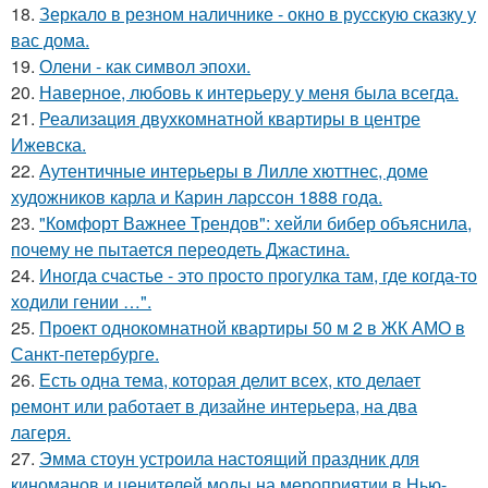
18.
Зеркало в резном наличнике - окно в русскую сказку у
вас дома.
19.
Олени - как символ эпохи.
20.
Наверное, любовь к интерьеру у меня была всегда.
21.
Реализация двухкомнатной квартиры в центре
Ижевска.
22.
Аутентичные интерьеры в Лилле хюттнес, доме
художников карла и Карин ларссон 1888 года.
23.
"Комфорт Важнее Трендов": хейли бибер объяснила,
почему не пытается переодеть Джастина.
24.
Иногда счастье - это просто прогулка там, где когда-то
ходили гении …".
25.
Проект однокомнатной квартиры 50 м 2 в ЖК АМО в
Санкт-петербурге.
26.
Есть одна тема, которая делит всех, кто делает
ремонт или работает в дизайне интерьера, на два
лагеря.
27.
Эмма стоун устроила настоящий праздник для
киноманов и ценителей моды на мероприятии в Нью-