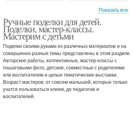
Показать все
Ручные поделки для детей.
Поделка из природного
Лёгкие поделки
Поделки, мастер-классы.
материала
Мастерим с детьми
Поделки своими руками из различных материалов и на
Поделки из соленого
совершенно разные темы представлены в этом разделе.
Простые поделки
теста
Авторские работы, коллективные, мастер-классы с
пошаговыми фото, детские, совместные с родителями
или воспитателем и целые тематические выставки.
Возраст мастеров: от совсем малышей, которые только
Поделки из бумаги
Поделки с детьми
учатся пользоваться клеем, до педагогов и
воспитателей.