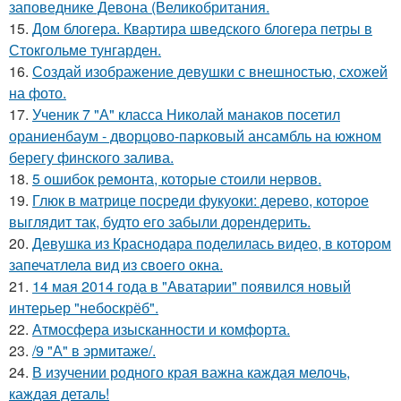
заповеднике Девона (Великобритания.
15.
Дом блогера. Квартира шведского блогера петры в
Стокгольме тунгарден.
16.
Создай изображение девушки с внешностью, схожей
на фото.
17.
Ученик 7 "А" класса Николай манаков посетил
ораниенбаум - дворцово-парковый ансамбль на южном
берегу финского залива.
18.
5 ошибок ремонта, которые стоили нервов.
19.
Глюк в матрице посреди фукуоки: дерево, которое
выглядит так, будто его забыли дорендерить.
20.
Девушка из Краснодара поделилась видео, в котором
запечатлела вид из своего окна.
21.
14 мая 2014 года в "Аватарии" появился новый
интерьер "небоскрёб".
22.
Атмосфера изысканности и комфорта.
23.
/9 "А" в эрмитаже/.
24.
В изучении родного края важна каждая мелочь,
каждая деталь!