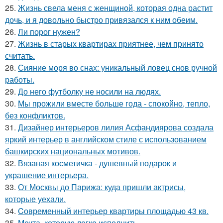
25.
Жизнь свела меня с женщиной, которая одна растит
дочь, и я довольно быстро привязался к ним обеим.
26.
Ли порог нужен?
27.
Жизнь в старых квартирах приятнее, чем принято
считать.
28.
Сияние моря во снах: уникальный ловец снов ручной
работы.
29.
До него футболку не носили на людях.
30.
Мы прожили вместе больше года - спокойно, тепло,
без конфликтов.
31.
Дизайнер интерьеров лилия Асфандиярова создала
яркий интерьер в английском стиле с использованием
башкирских национальных мотивов.
32.
Вязаная косметичка - душевный подарок и
украшение интерьера.
33.
От Москвы до Парижа: куда пришли актрисы,
которые уехали.
34.
Cовременный интерьер квартиры площадью 43 кв.
35.
Мечта, которую легко исполнить.