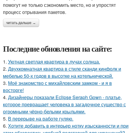
помогут не только сэкономить место, но и упростят
процесс отрывания пакетов.
читать дальше →
Последние обновления на сайте:
1.
Уютная светлая квартира в лучах солнца.
2.
Двухкомнатная квартира в стиле сканди кинфолк и
мебелью 50-х годов в высотке на котельнической.
3.
Моё знакомство с михайловским замком - и я в
восторге!
4.
Дизайнеры показали Eclipse Seraph Gown - платье,
которое превращает человека в загадочное существо с
огромными чёрно-белыми крыльями.
5.
В перерыве на работе гуляю.
6.
Хотите добавить в интерьер нотку изысканности и при
этом обзавестись удобной подставкой для украшений?