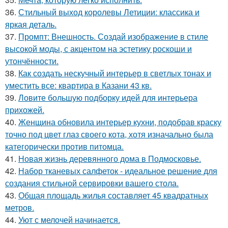
36.
Стильный выход королевы Летиции: классика и
яркая деталь.
37.
Промпт: Внешность. Создай изображение в стиле
высокой моды, с акцентом на эстетику роскоши и
утончённости.
38.
Как создать нескучный интерьер в светлых тонах и
уместить все: квартира в Казани 43 кв.
39.
Ловите большую подборку идей для интерьера
прихожей.
40.
Женщина обновила интерьер кухни, подобрав краску
точно под цвет глаз своего кота, хотя изначально была
категорически против питомца.
41.
Новая жизнь деревянного дома в Подмосковье.
42.
Набор тканевых салфеток - идеальное решение для
создания стильной сервировки вашего стола.
43.
Общая площадь жилья составляет 45 квадратных
метров.
44.
Уют с мелочей начинается.