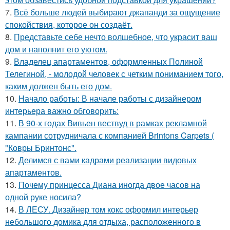
7.
Всё больше людей выбирают джапанди за ощущение
спокойствия, которое он создаёт.
8.
Представьте себе нечто волшебное, что украсит ваш
дом и наполнит его уютом.
9.
Владелец апартаментов, оформленных Полиной
Телегиной, - молодой человек с четким пониманием того,
каким должен быть его дом.
10.
Начало работы: В начале работы с дизайнером
интерьера важно обговорить:
11.
В 90-х годах Вивьен вествуд в рамках рекламной
кампании сотрудничала с компанией Brintons Carpets (
"Ковры Бринтонс".
12.
Делимся с вами кадрами реализации видовых
апартаментов.
13.
Почему принцесса Диана иногда двое часов на
одной руке носила?
14.
В ЛЕСУ. Дизайнер том кокс оформил интерьер
небольшого домика для отдыха, расположенного в