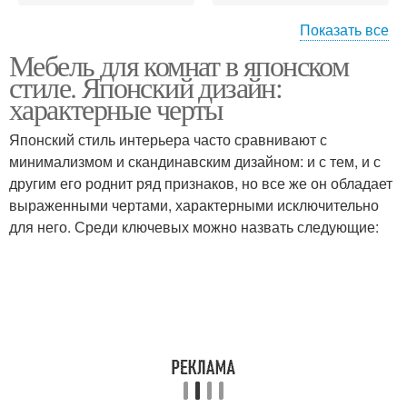
Показать все
Мебель для комнат в японском
Квартиры в японском
Мебель в японском
стиле. Японский дизайн:
стиле
стиле
характерные черты
Японский стиль интерьера часто сравнивают с
минимализмом и скандинавским дизайном: и с тем, и с
Кухня в японском стиле
Стиль в дизайне
другим его роднит ряд признаков, но все же он обладает
выраженными чертами, характерными исключительно
для него. Среди ключевых можно назвать следующие:
Японские шторы