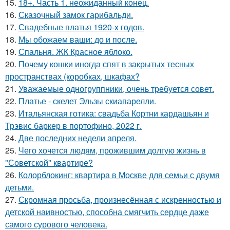
15.
18+. Часть 1. неожиданный конец.
16.
Сказочный замок гарибальди.
17.
Свадебные платья 1920-х годов.
18.
Мы обожаем ваши: до и после.
19.
Спальня. ЖК Красное яблоко.
20.
Почему кошки иногда спят в закрытых тесных
пространствах (коробках, шкафах?
21.
Уважаемые одногруппники, очень требуется совет.
22.
Платье - скелет Эльзы скиапарелли.
23.
Итальянская готика: свадьба Кортни кардашьян и
Трэвис баркер в портофино, 2022 г.
24.
Две последних недели апреля.
25.
Чего хочется людям, прожившим долгую жизнь в
"Советской" квартире?
26.
Колорблокинг: квартира в Москве для семьи с двумя
детьми.
27.
Скромная просьба, произнесённая с искренностью и
детской наивностью, способна смягчить сердце даже
самого сурового человека.