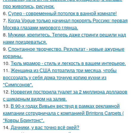
про живопись, рисунок.
6.
Супер - современный потолок в ванной комнате!
7.
Когда Vogue только начинал покорять Россию: первая
Москва глазами мирового глянца.
8.
Мужики, крепитесь. Теперь даже стринги решили над
нами поиздеваться.
9.
Спонтанное творчество. Результат - новые ажурные
корзины.
10.
Тюль мрамор - стиль и лeгкость в вашем интерьере.
11.
Женщина из США потратила три месяца, чтобы
воссоздать у себя дома точную копию кухни из
"Симпсонов".
12.
Норвегия построила туалет за 2 миллиона долларов
с шикарным видом на залив.
13.
В 90-х годах Вивьен вествуд в рамках рекламной
кампании сотрудничала с компанией Brintons Carpets (
"Ковры Бринтонс".
14.
Дачники, у вас точно всё окей?