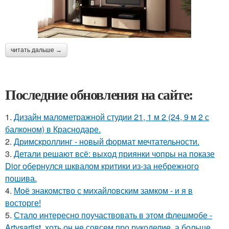
читать дальше →
Последние обновления на сайте:
1.
Дизайн малометражной студии 21, 1 м 2 (24, 9 м 2 с
балконом) в Краснодаре.
2.
Дримскроллинг - новый формат мечтательности.
3.
Детали решают всё: выход приянки чопры на показе
Dior обернулся шквалом критики из-за небрежного
пошива.
4.
Моё знакомство с михайловским замком - и я в
восторге!
5.
Стало интересно поучаствовать в этом флешмобе -
Artvsartist, хоть он не совсем про рукоделие, а больше