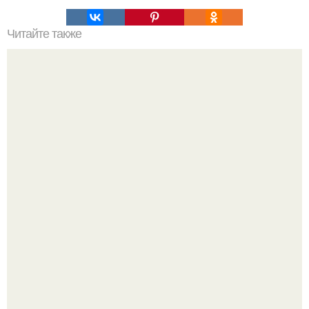
Читайте также
Значение картина с волками. В том случае, если вы
любите вышивать, то наверняка задумывались о том,
что означает та или иная вышитая вами картина.