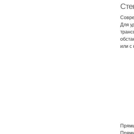
Сте
Совре
Для у
транс
обста
или с
Прям
Прямы