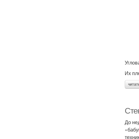
Углов
Их пл
читат
Сте
До не
«бабу
техни