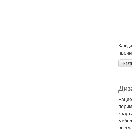
Кажда
преим
читат
Диза
Рацио
перим
кварт
мебел
всегд