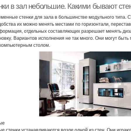
нки в зал небольшие. Какими бывают сте
менные стенки для зала в большинстве модульного типа. С
добства их можно менять местами по горизонтали, переста
формация, отдельных составляющих разрешает менять диза
новку. Вариантов исполнения не так много. Они могут быт
 компьютерным столом.
ые
е стенки устанавливаются возле одной из стен. Они играют