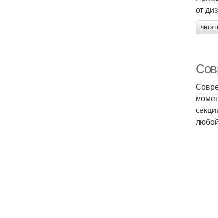
от ди
читат
Сов
Совре
момен
секци
любой