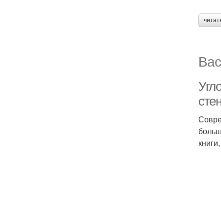
читат
Вас
Угл
стен
Совре
больш
книги