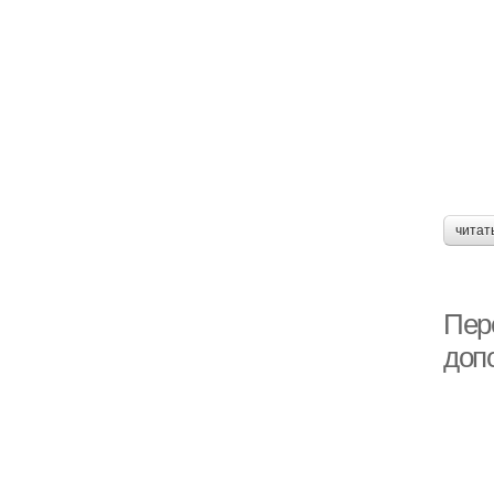
читат
Пер
доп