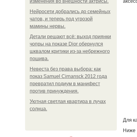
аксес
изменения во внешности актрисы.
Нейросети добрались до семейных
чатов, и теперь под угрозой
мамины нервы.
Детали решают всё: выход приянки
чопры на показе Dior обернулся
шквалом критики из-за небрежного
пошива.
Невеста без права выбора: как
показ Samuel Cirnansck 2012 года
превратил подиум в манифест
против принуждения.
Уютная светлая квартира в лучах
солнца.
Для к
Ниже 