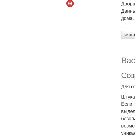
Дворц
Данны
дома.
читат
Вас
Сов
Для о
Штука
Если 
выдел
безоп
возмо
уника