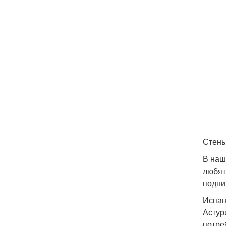
Стены
В наш
любят
подни
Испан
Астур
потре