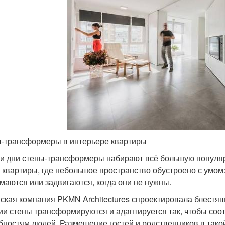
-трансформеры в интерьере квартиры
и дни стены-трансформеры набирают всё большую популярно
 квартиры, где небольшое пространство обустроено с умом
маются или задвигаются, когда они не нужны.
ская компания PKMN Architectures спроектировала блестящи
ии стены трансформируются и адаптируется так, чтобы со
бностям людей. Размещение гостей и родственников в такой