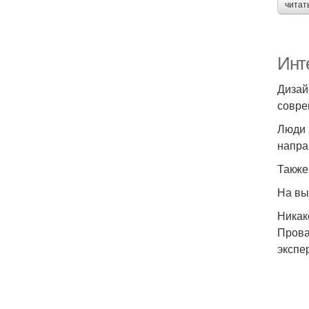
читат
Инте
Дизай
совре
Люди 
напра
Также
На вы
Никак
Прова
экспе