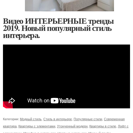
Видео ИНТЕРЬЕРНЫЕ тренды
2019. Новый популярный стиль
интерьера.
Категории:
Модный стиль
,
Стиль в интерьере
,
Популярные стили
,
Современная
квартира
,
Квартиры с элементами
,
Утонченный модерн
,
Квартиры в стиле
,
Лофт с
элементами
,
Мемфис в интерьере
,
Цветы в интерьере
,
Модный приём
,