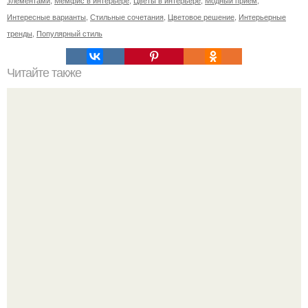
Интересные варианты
,
Стильные сочетания
,
Цветовое решение
,
Интерьерные
тренды
,
Популярный стиль
Читайте также
Значение картина с волками. В том случае, если вы
любите вышивать, то наверняка задумывались о том,
что означает та или иная вышитая вами картина.