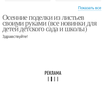
Показать все
Осенние поделки из листьев
Поделка в детский сад
Сад для детей
своими руками (все новинки для
детей детского сада и школы)
Здравствуйте!
Поделки в детском саду
Сад из цветной бумаги
Поделки для детского
Свежие идеи
сада
Идеи для детского сада
Сад на новый год