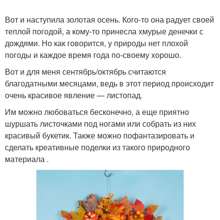
Вот и наступила золотая осень. Кого-то она радует своей
Интересные идеи
Сад из овощей
теплой погодой, а кому-то принесла хмурые денечки с
дождями. Но как говорится, у природы нет плохой
погоды и каждое время года по-своему хорошо.
Вот и для меня сентябрь/октябрь считаются
Осень в детский сад
Осенние идеи
благодатными месяцами, ведь в этот период происходит
очень красивое явление — листопад.
Им можно любоваться бесконечно, а еще приятно
шуршать листочками под ногами или собрать из них
красивый букетик. Также можно пофантазировать и
Детская корона
сделать креативные поделки из такого природного
материала .