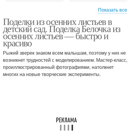
Показать все
Поделки из осенних листьев в
Осени в детский сад
Поделки из листьев
детский сад. Поделка Белочка из
осенних листьев — быстро и
красиво
Рыжий зверек знаком всем малышам, поэтому у них не
Аппликации из листьев
Детский сад
возникнет трудностей с моделированием. Мастер-класс,
проиллюстрированный фотографиями, натолкнет
многих на новые творческие эксперименты.
Панно из листьев
Поделка из листьев
Аппликации в детский
Идеи в детский сад
сад