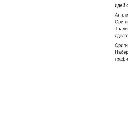
идей 
Аппли
Ориги
Тради
сдела
Ориги
Набер
графи