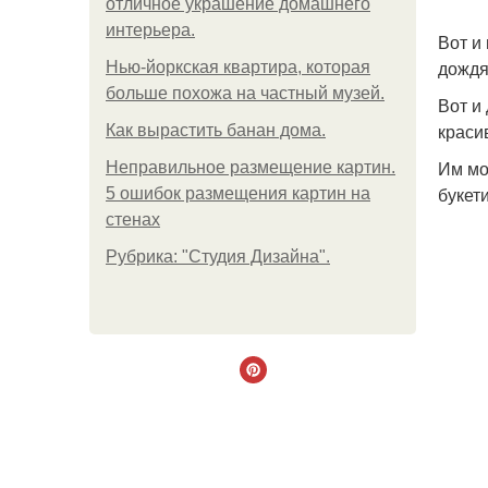
отличное украшение домашнего
интерьера.
Вот и
дождя
Нью-йоркская квартира, которая
больше похожа на частный музей.
Вот и
краси
Как вырастить банан дома.
Им мо
Неправильное размещение картин.
букет
5 ошибок размещения картин на
стенах
Рубрика: "Студия Дизайна".