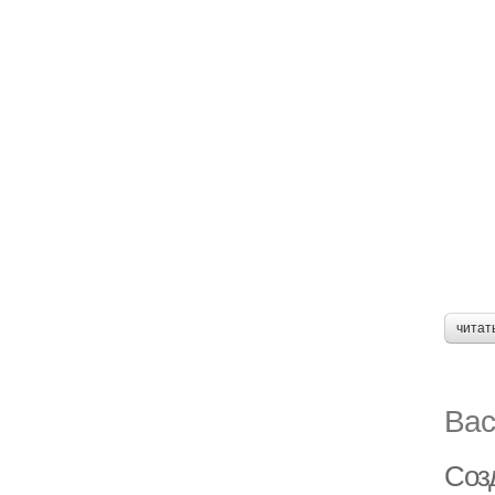
читат
Вас
Соз