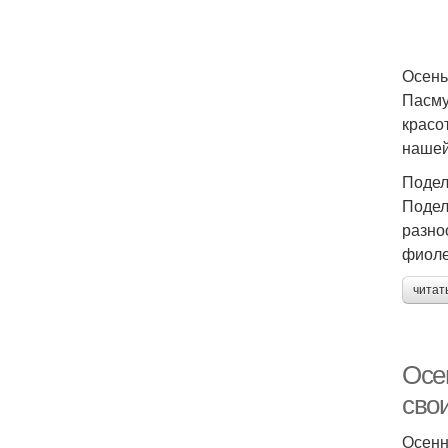
Осень
Пасму
красо
нашей
Подел
Подел
разно
фиоле
читат
Осе
сво
Осенн