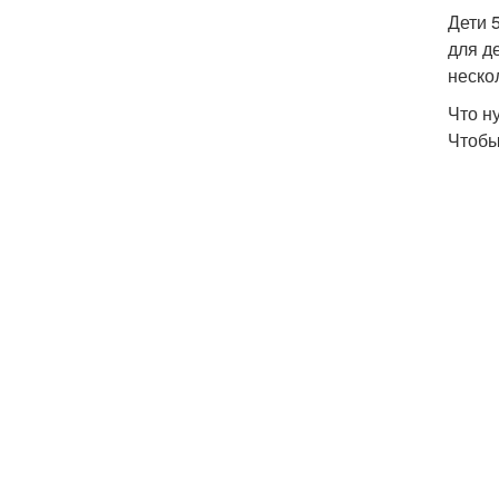
Дети 
для д
неско
Что н
Чтобы