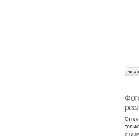
читат
Фот
реа
Оттен
тольк
и гар