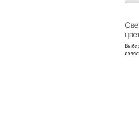
Све
цве
Выбир
являе