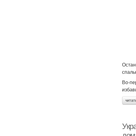
Остан
спаль
Во-пе
избав
читат
Укр
дом