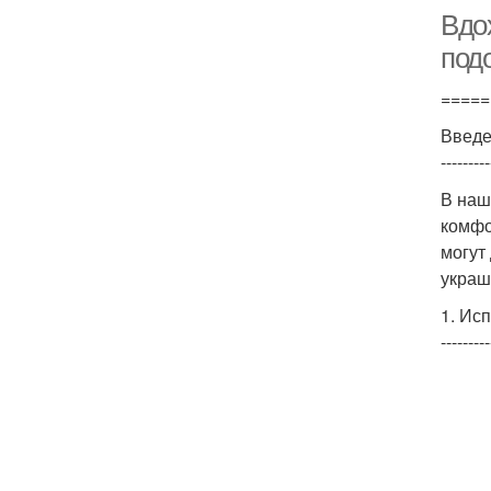
Вдо
подо
=====
Введ
---------
В наш
комфо
могут
украш
1. Ис
---------