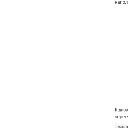
напол
К диз
черес
читат