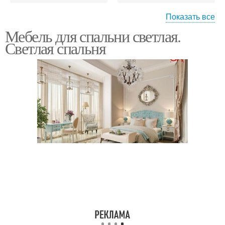
Показать все
Мебель для спальни светлая.
Идеи для светлой
Дизайн в светлых тонах
Светлая спальня
спальни