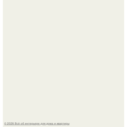
Привет всем дизайнерам интерьеров и не только!
5 ошибок в планировке, из-за которых вы теряете метры.
© 2026 Всё об интерьере для дома и квартиры