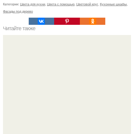
Категории:
Цвета для кухни
,
Цвета с помощью
,
Цветовой круг
,
Кухонные шкафы
,
Фасады под дерево
Читайте также
11 рецептов сахарной глазури, чтобы подойти творчески
к украшению печенюшек.