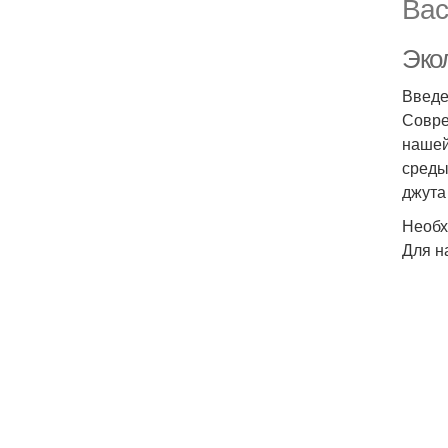
Вас
Экол
Введ
Совре
нашей
среды
джута
Необх
Для н