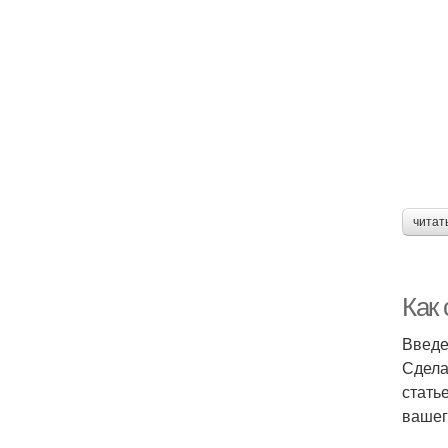
читат
Как
Введ
Сдела
стать
вашег