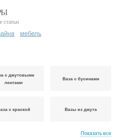
РЫ
е статьи
зайна
мебель
за с джутовыми
Ваза с бусинами
лентами
аза с краской
Вазы из джута
Показать все