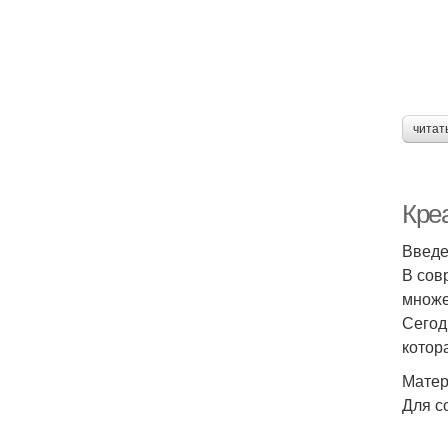
читат
Креа
Введ
В сов
множе
Сегод
котор
Матер
Для с