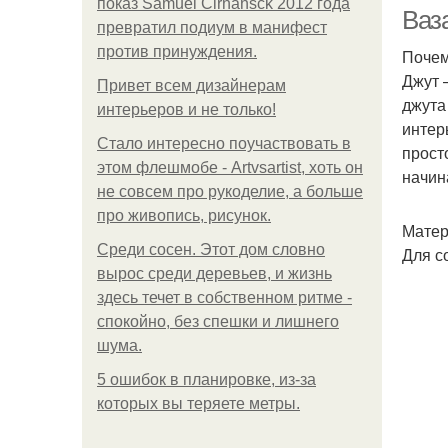
показ Samuel Cirnansck 2012 года
Ваза
превратил подиум в манифест
против принуждения.
Почем
Джут 
Привет всем дизайнерам
джута
интерьеров и не только!
интер
Стало интересно поучаствовать в
прост
этом флешмобе - Artvsartist, хоть он
начин
не совсем про рукоделие, а больше
про живопись, рисунок.
Матер
Среди сосен. Этот дом словно
Для с
вырос среди деревьев, и жизнь
здесь течет в собственном ритме -
спокойно, без спешки и лишнего
шума.
5 ошибок в планировке, из-за
которых вы теряете метры.