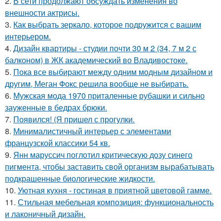
2.
В сети продолжают обсуждать изменения во
внешности актрисы.
3.
Как выбрать зеркало, которое подружится с вашим
интерьером.
4.
Дизайн квартиры - студии почти 30 м 2 (34, 7 м 2 с
балконом) в ЖК академический во Владивостоке.
5.
Пока все выбирают между одним модным дизайном и
другим, Меган Фокс решила вообще не выбирать.
6.
Мужская мода 1970 приталенные рубашки и сильно
зауженные в бедрах брюки.
7.
Появился! (Я пришел с прогулки.
8.
Минималистичный интерьер с элементами
французской классики 54 кв.
9.
Янн маруссич поглотил критическую дозу синего
пигмента, чтобы заставить свой организм вырабатывать
подкрашенные биологические жидкости.
10.
Уютная кухня - гостиная в приятной цветовой гамме.
11.
Стильная мебельная композиция: функциональность
и лаконичный дизайн.