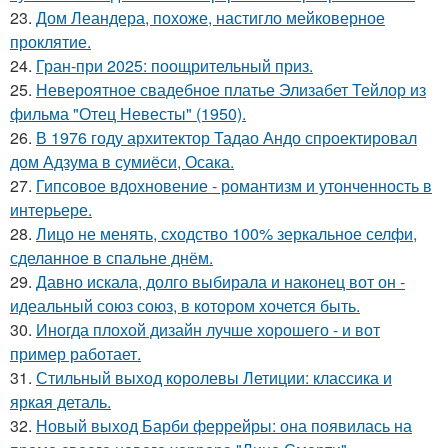
23.
Дом Леандера, похоже, настигло мейковерное
проклятие.
24.
Гран-при 2025: поощрительный приз.
25.
Невероятное свадебное платье Элизабет Тейлор из
фильма "Отец Невесты" (1950).
26.
В 1976 году архитектор Тадао Андо спроектировал
дом Адзума в сумиёси, Осака.
27.
Гипсовое вдохновение - романтизм и утонченность в
интерьере.
28.
Лицо не менять, сходство 100% зеркальное селфи,
сделанное в спальне днём.
29.
Давно искала, долго выбирала и наконец вот он -
идеальный союз союз, в котором хочется быть.
30.
Иногда плохой дизайн лучше хорошего - и вот
пример работает.
31.
Стильный выход королевы Летиции: классика и
яркая деталь.
32.
Новый выход Барби феррейры: она появилась на