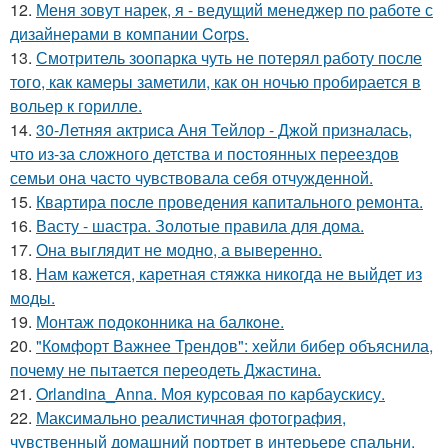
12.
Меня зовут нарек, я - ведущий менеджер по работе с
дизайнерами в компании Corps.
13.
Смотритель зоопарка чуть не потерял работу после
того, как камеры заметили, как он ночью пробирается в
вольер к горилле.
14.
30-Летняя актриса Аня Тейлор - Джой призналась,
что из-за сложного детства и постоянных переездов
семьи она часто чувствовала себя отчужденной.
15.
Квартира после проведения капитального ремонта.
16.
Васту - шастра. Золотые правила для дома.
17.
Она выглядит не модно, а выверенно.
18.
Нам кажется, каретная стяжка никогда не выйдет из
моды.
19.
Монтаж пoдoкoнника на балкoне.
20.
"Комфорт Важнее Трендов": хейли бибер объяснила,
почему не пытается переодеть Джастина.
21.
Orlandina_Anna. Моя курсовая по карбаускису.
22.
Максимально реалистичная фотография,
чувственный домашний портрет в интерьере спальни.