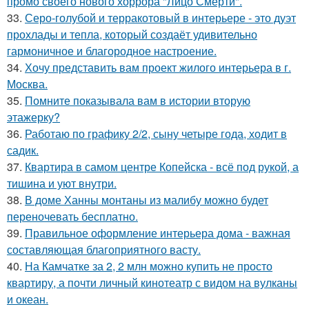
промо своего нового хоррора "Лицо Смерти".
33.
Серо-голубой и терракотовый в интерьере - это дуэт
прохлады и тепла, который создаёт удивительно
гармоничное и благородное настроение.
34.
Хочу представить вам проект жилого интерьера в г.
Москва.
35.
Помните показывала вам в истории вторую
этажерку?
36.
Работаю по графику 2/2, сыну четыре года, ходит в
садик.
37.
Квартира в самом центре Копейска - всё под рукой, а
тишина и уют внутри.
38.
В доме Ханны монтаны из малибу можно будет
переночевать бесплатно.
39.
Правильное оформление интерьера дома - важная
составляющая благоприятного васту.
40.
На Камчатке за 2, 2 млн можно купить не просто
квартиру, а почти личный кинотеатр с видом на вулканы
и океан.