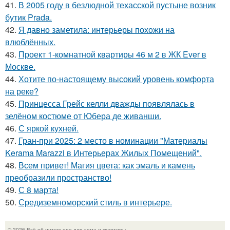
41.
В 2005 году в безлюдной техасской пустыне возник
бутик Prada.
42.
Я давно заметила: интерьеры похожи на
влюблённых.
43.
Проект 1-комнатной квартиры 46 м 2 в ЖК Ever в
Москве.
44.
Хотите по-настоящему высокий уровень комфорта
на реке?
45.
Принцесса Грейс келли дважды появлялась в
зелёном костюме от Юбера де живанши.
46.
С яркой кухней.
47.
Гран-при 2025: 2 место в номинации "Материалы
Kerama Marazzi в Интерьерах Жилых Помещений".
48.
Всем привет! Магия цвета: как эмаль и камень
преобразили пространство!
49.
С 8 марта!
50.
Средиземноморский стиль в интерьере.
© 2026 Всё об интерьере для дома и квартиры