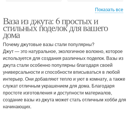
Показать все
Ваза из джута: 6 простых и
Ваза с натуральными
Ваза с тканью
стильных поделок для вашего
элементами
дома
Почему джутовые вазы стали популярны?
Джут — это натуральное, экологичное волокно, которое
Ваза с краской
Вазы из джута
используется для создания различных поделок. Вазы из
джута стали особенно популярны благодаря своей
универсальности и способности вписываться в любой
интерьер. Они добавляют тепло и уют в комнату, а также
служат отличным украшением для дома. Благодаря
простоте изготовления и доступности материалов,
создание вазы из джута может стать отличным хобби для
начинающих.