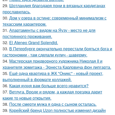
29.
Шотландия благодаря пони в вязаных кардиганах
прославилась.
30.
Дом у озера в остине: современный минимализм с
техасским характером.
31.
Апартаменты с видом на Яузу - место не для
постоянного проживания.
32.
El Ateneo Grand Splendid.
33.
В Петербурге окончательно перестали бояться бога и
гастрономии - там сделали кулич - шаверму.
34.
Мастерская придворного художника Николая II и
хранителя эрмитажа - Эрнеста Карловича фон липгарта.
35.
Ещё одна квартира в ЖК "Оникс" - новый проект,
выполненный в формате коллажей.
36.
Какая кухня вам больше всего нравится?
37.
Ветлуга. Вроде и рядом, а каждая поездка дарит
какие то новые открытия.
38.
После смерти мужа я одна с сыном осталась.
39.
Корейский бренд Uzon полностью изменил дизайн