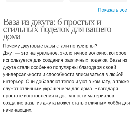
Показать все
Ваза из джута: 6 простых и
Ваза с натуральными
Ваза с тканью
стильных поделок для вашего
элементами
дома
Почему джутовые вазы стали популярны?
Джут — это натуральное, экологичное волокно, которое
Ваза с краской
Вазы из джута
используется для создания различных поделок. Вазы из
джута стали особенно популярны благодаря своей
универсальности и способности вписываться в любой
интерьер. Они добавляют тепло и уют в комнату, а также
Поделки из джута
Уникальная ваза
служат отличным украшением для дома. Благодаря
простоте изготовления и доступности материалов,
создание вазы из джута может стать отличным хобби для
начинающих.
Уход за вазой
Украшения для вазы