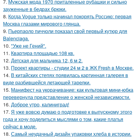
7.
Мужская мода 1970 приталенные рубашки и сильно
зауженные в бедрах брюки.
8.
Когда Vogue только начинал покорять Россию: первая
Москва глазами мирового глянца.
9.
Пьерпаоло пиччоли показал свой первый кутюр для
Balenciaga.
10.
"Уже не Гений".
11.
Квартира площадью 108 кв.
12.
Детская для мальчика 12, 6 м 2.
13.
Проект квартиры - студии 24 м 2 в ЖК Fresh в Москве.
14.
В китайских степях появилась картинная галерея в
виде разбившейся летающей тарелки.
15.
Манифест на укорачивание: как культовая мини-юбка
перевернула представление о женской независимости.
16.
Доброе утро, калиниград!
17.
Я уже вовсю думаю о подготовке к выпускному этого
года и хочу поделиться мыслями о том, какие платья
сейчас в моде.
18.
Самый неудачный дизайн упаковки хлеба в истории.