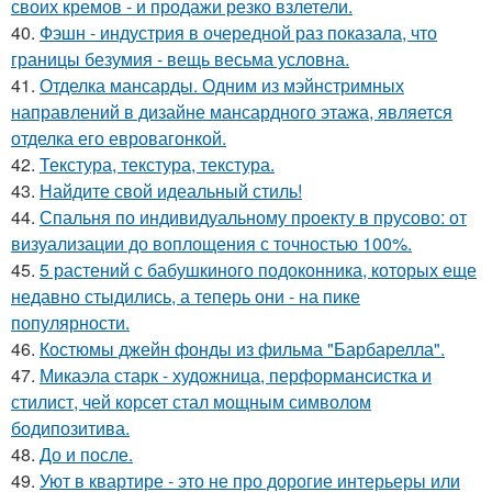
своих кремов - и продажи резко взлетели.
40.
Фэшн - индустрия в очередной раз показала, что
границы безумия - вещь весьма условна.
41.
Отделка мансарды. Одним из мэйнстримных
направлений в дизайне мансардного этажа, является
отделка его евровагонкой.
42.
Текстура, текстура, текстура.
43.
Найдите свой идеальный стиль!
44.
Спальня по индивидуальному проекту в прусово: от
визуализации до воплощения с точностью 100%.
45.
5 растений с бабушкиного подоконника, которых еще
недавно стыдились, а теперь они - на пике
популярности.
46.
Костюмы джейн фонды из фильма "Барбарелла".
47.
Микаэла старк - художница, перформансистка и
стилист, чей корсет стал мощным символом
бодипозитива.
48.
До и после.
49.
Уют в квартире - это не про дорогие интерьеры или