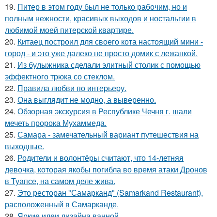
19.
Питер в этом году был не только рабочим, но и
полным нежности, красивых выходов и ностальгии в
любимой моей питерской квартире.
20.
Китаец построил для своего кота настоящий мини -
город - и это уже далеко не просто домик с лежанкой.
21.
Из булыжника сделали элитный столик с помощью
эффектного трюка со стеклом.
22.
Правила любви по интеpьеpу.
23.
Она выглядит не модно, а выверенно.
24.
Обзорная экскурсия в Республике Чечня г. шали
мечеть пророка Мухаммеда.
25.
Самара - замечательный вариант путешествия на
выходные.
26.
Родители и волонтёры считают, что 14-летняя
девочка, которая якобы погибла во время атаки Дронов
в Туапсе, на самом деле жива.
27.
Это ресторан "Самарканд" (Samarkand Restaurant),
расположенный в Самарканде.
28.
Яркие идеи дизайна ванной.