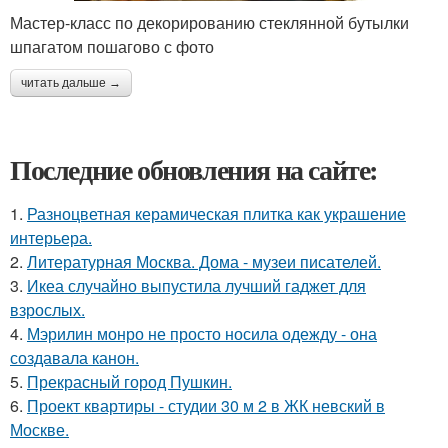
Мастер-класс по декорированию стеклянной бутылки
шпагатом пошагово с фото
читать дальше →
Последние обновления на сайте:
1.
Разноцветная керамическая плитка как украшение
интерьера.
2.
Литературная Москва. Дома - музеи писателей.
3.
Икеа случайно выпустила лучший гаджет для
взрослых.
4.
Мэрилин монро не просто носила одежду - она
создавала канон.
5.
Прекрасный город Пушкин.
6.
Проект квартиры - студии 30 м 2 в ЖК невский в
Москве.