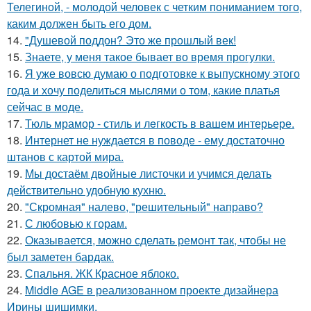
Телегиной, - молодой человек с четким пониманием того,
каким должен быть его дом.
14.
"Душевой поддон? Это же прошлый век!
15.
Знаете, у меня такое бывает во время прогулки.
16.
Я уже вовсю думаю о подготовке к выпускному этого
года и хочу поделиться мыслями о том, какие платья
сейчас в моде.
17.
Тюль мрамор - стиль и лeгкость в вашем интерьере.
18.
Интернет не нуждается в поводе - ему достаточно
штанов с картой мира.
19.
Мы достаём двойные листочки и учимся делать
действительно удобную кухню.
20.
"Скромная" налево, "решительный" направо?
21.
С любовью к горам.
22.
Оказывается, можно сделать ремонт так, чтобы не
был заметен бардак.
23.
Спальня. ЖК Красное яблоко.
24.
Middle AGE в реализованном проекте дизайнера
Ирины шишимки.