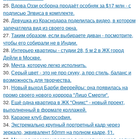
25.
Вдова Оззи осборна продаёт особняк за $17 млн - с
подписью Элвиса в комплекте.
26.
Девушка из Краснодара поделилась видео, в котором
запечатлела вид из своего окна.
27.
Таким образом, если выбираете диван - посмотрите,
чтобы его собирали не в Индии.
28.
Интерьер квартиры - студии 28, 5 м 2 в ЖК город
Дейли в Москве.
29.
Мечта, которую легко исполнить.
30.
Серый цвет - это не про скуку, а про стиль, баланс и
возможность для творчества.
31.
Новый выход Барби феррейры: она появилась на
промо своего нового хоррора "Лицо Смерти".
32.
Ещё одна квартира в ЖК "Оникс" - новый проект,
выполненный в формате коллажей.
33.
Караоке клуб философия.
34.
Экстремально крупный портретный кадр через
зеркало, эквивалент 50mm на полном кадре, f/1.