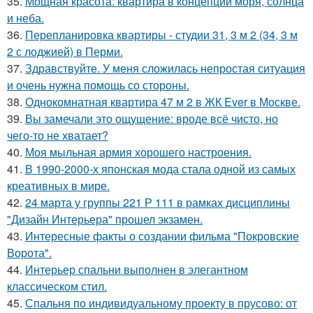
35.
Мощная красота: квартира в концепции моря, солнца
и неба.
36.
Перепланировка квартиры - студии 31, 3 м 2 (34, 3 м
2 с лоджией) в Перми.
37.
Здравствуйте. У меня сложилась непростая ситуация
и очень нужна помощь со стороны.
38.
Однокомнатная квартира 47 м 2 в ЖК Ever в Москве.
39.
Вы замечали это ощущение: вроде всё чисто, но
чего-то не хватает?
40.
Моя мыльная армия хорошего настроения.
41.
В 1990-2000-х японская мода стала одной из самых
креативных в мире.
42.
24 марта у группы 221 Р 111 в рамках дисциплины
"Дизайн Интерьера" прошел экзамен.
43.
Интересные факты о создании фильма "Покровские
Ворота".
44.
Интерьер спальни выполнен в элегантном
классическом стил.
45.
Спальня по индивидуальному проекту в прусово: от