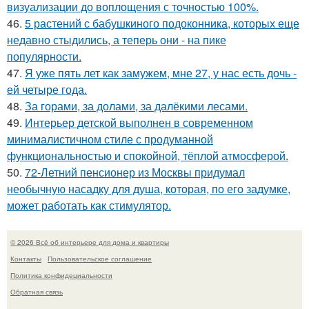
визуализации до воплощения с точностью 100%.
46.
5 растений с бабушкиного подоконника, которых еще
недавно стыдились, а теперь они - на пике
популярности.
47.
Я уже пять лет как замужем, мне 27, у нас есть дочь -
ей четыре года.
48.
За горами, за долами, за далёкими лесами.
49.
Интерьер детской выполнен в современном
минималистичном стиле с продуманной
функциональностью и спокойной, тёплой атмосферой.
50.
72-Летний пенсионер из Москвы придумал
необычную насадку для душа, которая, по его задумке,
может работать как стимулятор.
© 2026 Всё об интерьере для дома и квартиры
Контакты
Пользовательское соглашение
Политика конфидециальности
Обратная связь