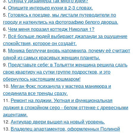
3.
Откуда у дизайнера так много идей?
4.
Опишите интерьер кухни в 2-3 словах.
5.
Готовясь к поездке, мы листали путеводители по
городу и наткнулись на фотографию белого дворца.
6.
Чем меня поразил коттедж Николая 1?
7.
Всё больше людей выбирают джапанди за ощущение
спокойствия, которое он создаёт.
8.
Моника беллуччи вновь напомнила, почему её считают
одной из самых красивых женщин планеты.
9.
Представьте себе: в Тольятти женщина решила сдать
свою квартиру на сутки группе подростков, и это
обернулось настоящим кошмаром!
10.
Меган Фокс психанула у мастера маникюра и
соединила все тренды сразу.
11.
Ремонт на лоджии. Уютная и функциональная
лоджия в спокойном серо - белом оттенке с древесными
акцентами.
12.
Антиудар двери вышел на новый уровень.
13.
Владелец апартаментов, оформленных Полиной