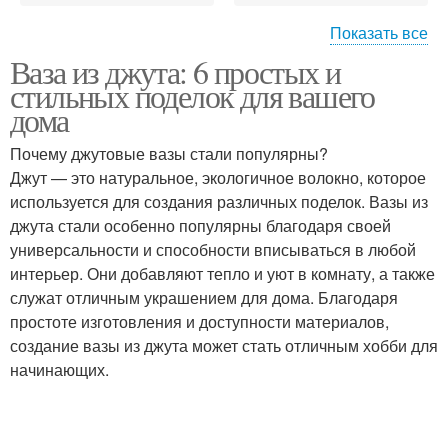
Показать все
Ваза из джута: 6 простых и
Ваза с натуральными
Ваза с тканью
стильных поделок для вашего
элементами
дома
Почему джутовые вазы стали популярны?
Джут — это натуральное, экологичное волокно, которое
Ваза с краской
Вазы из джута
используется для создания различных поделок. Вазы из
джута стали особенно популярны благодаря своей
универсальности и способности вписываться в любой
интерьер. Они добавляют тепло и уют в комнату, а также
служат отличным украшением для дома. Благодаря
простоте изготовления и доступности материалов,
создание вазы из джута может стать отличным хобби для
начинающих.