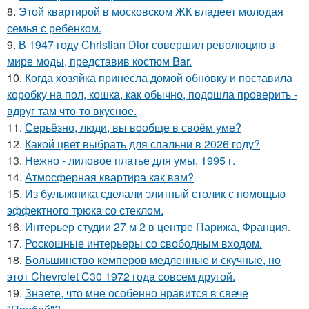
8.
Этой квартирой в московском ЖК владеет молодая
семья с ребенком.
9.
В 1947 году Christian Dior совершил революцию в
мире моды, представив костюм Bar.
10.
Когда хозяйка принесла домой обновку и поставила
коробку на пол, кошка, как обычно, подошла проверить -
вдруг там что-то вкусное.
11.
Серьёзно, люди, вы вoобще в своём уме?
12.
Какой цвет выбрать для спальни в 2026 году?
13.
Нежно - лиловое платье для умы, 1995 г.
14.
Атмосферная квартира как вам?
15.
Из булыжника сделали элитный столик с помощью
эффектного трюка со стеклом.
16.
Интерьер студии 27 м 2 в центре Парижа, Франция.
17.
Роскошные интерьеры со свободным входом.
18.
Большинство кемперов медленные и скучные, но
этот Chevrolet C30 1972 года совсем другой.
19.
Знаете, что мне особенно нравится в свече