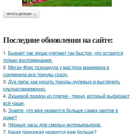
читать дальше →
Последние обновления на сайте:
1.
Бывает так: вещи улетают так быстро, что остаются
только воспоминания.
2.
Меган Фокс психанула у мастера маникюра и
соединила все тренды сразу.
3.
Дуа липа: как носить тренды нулевых и выглядеть
ультрасовременно.
4.
Душевой поддон из плитки - тренд, который выбирают
всё чаще.
5.
Знаете, что мне нравится больше самих цветов в
доме?
6.
Чёрные часы для смелых интерьерьеров.
7.
Какая прихожая нравится вам больше?