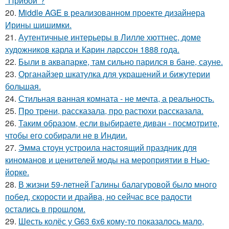
"Прибой"?
20.
Middle AGE в реализованном проекте дизайнера
Ирины шишимки.
21.
Аутентичные интерьеры в Лилле хюттнес, доме
художников карла и Карин ларссон 1888 года.
22.
Были в аквапарке, там сильно парился в бане, сауне.
23.
Органайзер шкатулка для украшений и бижутерии
большая.
24.
Стильная ванная комната - не мечта, а реальность.
25.
Про трени, рассказала, про растюхи рассказала.
26.
Таким образом, если выбираете диван - посмотрите,
чтобы его собирали не в Индии.
27.
Эмма стоун устроила настоящий праздник для
киноманов и ценителей моды на мероприятии в Нью-
йорке.
28.
В жизни 59-летней Галины балагуровой было много
побед, скорости и драйва, но сейчас все радости
остались в прошлом.
29.
Шесть колёс у G63 6x6 кому-то показалось мало,